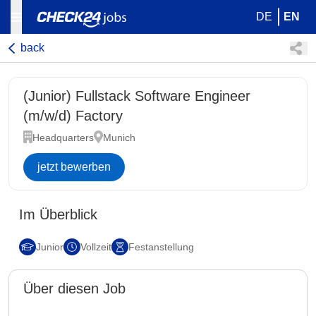
DE
EN
back
(Junior) Fullstack Software Engineer
(m/w/d) Factory
Headquarters
Munich
jetzt bewerben
Im Überblick
Junior
Vollzeit
Festanstellung
Über diesen Job