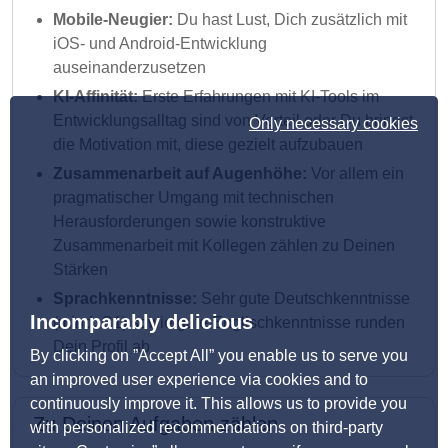
Mobile-Neugier:
Du hast Lust, Dich zusätzlich mit
iOS- und Android-Entwicklung
auseinanderzusetzen
KI-Affinität:
Erste Erfahrungen mit KI-Tools im
Entwicklungsalltag sind von Vorteil oder Du bringst
Only necessary cookies
die Motivation mit, diese gezielt aufzubauen
Zusammenarbeit auf Augenhöhe:
Vor allem ein
pragmatischer Umgang mit technischen
Herausforderungen sowie konstruktive
Zusammenarbeit mit Kollegen zählen zu Deinen
Stärken
Sprachkenntnisse:
Sehr gute Deutschkenntnisse
Incomparably delicious
(mind. C1) sowie gute Englischkenntnisse runden
Dein Profil ab
By clicking on ”Accept All” you enable us to serve you
an improved user experience via cookies and to
continuously improve it. This allows us to provide you
Zu Deinen Aufgaben zählen
with personalized recommendations on third-party