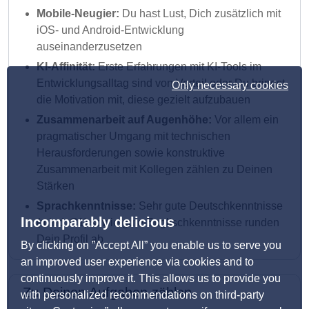
Mobile-Neugier:
Du hast Lust, Dich zusätzlich mit
iOS- und Android-Entwicklung
auseinanderzusetzen
KI-Affinität:
Erste Erfahrungen mit KI-Tools im
Entwicklungsalltag sind von Vorteil oder Du bringst
Only necessary cookies
die Motivation mit, diese gezielt aufzubauen
Zusammenarbeit auf Augenhöhe:
Vor allem ein
pragmatischer Umgang mit technischen
Herausforderungen sowie konstruktive
Zusammenarbeit mit Kollegen zählen zu Deinen
Stärken
Sprachkenntnisse:
Sehr gute Deutschkenntnisse
Incomparably delicious
(mind. C1) sowie gute Englischkenntnisse runden
Dein Profil ab
By clicking on ”Accept All” you enable us to serve you
an improved user experience via cookies and to
continuously improve it. This allows us to provide you
Zu Deinen Aufgaben zählen
with personalized recommendations on third-party