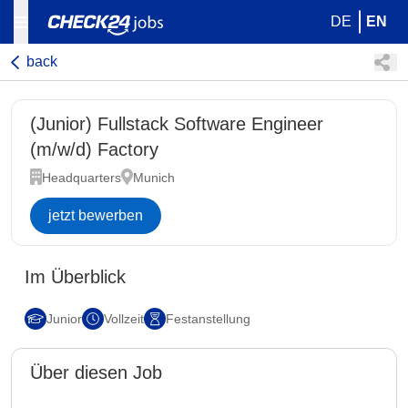
DE
EN
back
(Junior) Fullstack Software Engineer
(m/w/d) Factory
Headquarters
Munich
jetzt bewerben
Im Überblick
Junior
Vollzeit
Festanstellung
Über diesen Job