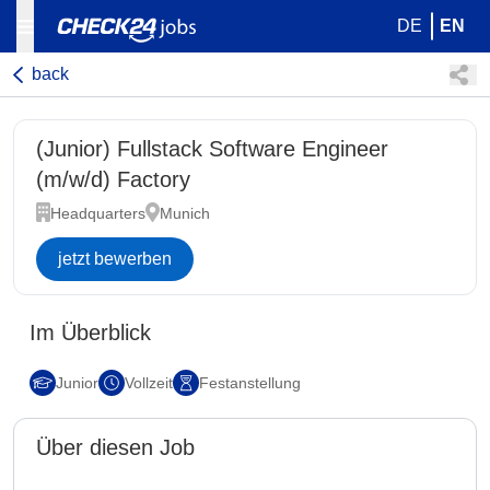
DE
EN
back
(Junior) Fullstack Software Engineer
(m/w/d) Factory
Headquarters
Munich
jetzt bewerben
Im Überblick
Junior
Vollzeit
Festanstellung
Über diesen Job