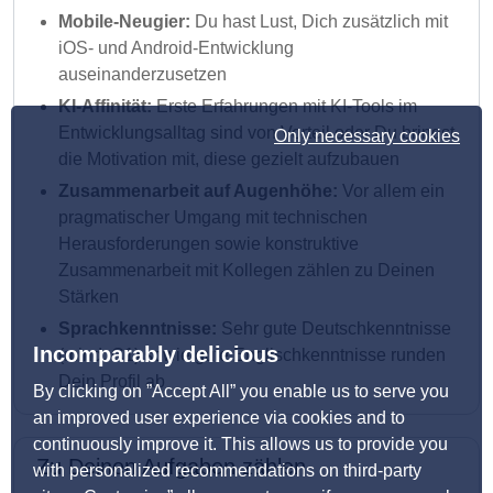
Mobile-Neugier:
Du hast Lust, Dich zusätzlich mit
iOS- und Android-Entwicklung
auseinanderzusetzen
KI-Affinität:
Erste Erfahrungen mit KI-Tools im
Entwicklungsalltag sind von Vorteil oder Du bringst
Only necessary cookies
die Motivation mit, diese gezielt aufzubauen
Zusammenarbeit auf Augenhöhe:
Vor allem ein
pragmatischer Umgang mit technischen
Herausforderungen sowie konstruktive
Zusammenarbeit mit Kollegen zählen zu Deinen
Stärken
Sprachkenntnisse:
Sehr gute Deutschkenntnisse
Incomparably delicious
(mind. C1) sowie gute Englischkenntnisse runden
Dein Profil ab
By clicking on ”Accept All” you enable us to serve you
an improved user experience via cookies and to
continuously improve it. This allows us to provide you
Zu Deinen Aufgaben zählen
with personalized recommendations on third-party