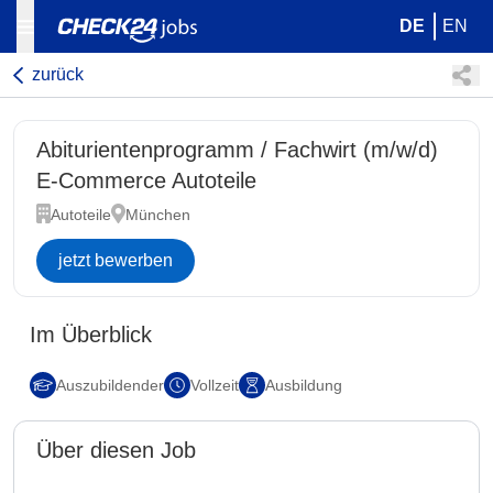
DE
EN
zurück
Abiturientenprogramm / Fachwirt (m/w/d)
E-Commerce Autoteile
Autoteile
München
jetzt bewerben
Im Überblick
Auszubildender
Vollzeit
Ausbildung
Über diesen Job