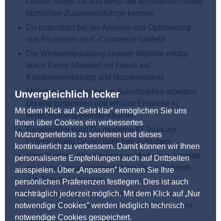
Online-Shops mit und lernst die technischen sowie
fachlichen Zusammenhänge kennen
Du unterstützt bei der Analyse und Optimierung
von Prozessen im E-Commerce-Umfeld
Die Weiterentwicklung unserer Website erfolgt
durch Deine Mitarbeit mit Fokus auf
Kundenorientierung und Nutzererlebnis
Mit internen und externen Schnittstellen arbeitest
Unvergleichlich lecker
Du eng zusammen und erhältst Einblicke in
Mit dem Klick auf „Geht klar” ermöglichen Sie uns
bereichsübergreifende Abläufe
Ihnen über Cookies ein verbessertes
Regelmäßig nutzt Du moderne KI-Tools zur
Nutzungserlebnis zu servieren und dieses
Unterstützung Deiner täglichen Aufgaben
kontinuierlich zu verbessern. Damit können wir Ihnen
Verschiedene Abteilungen wie Marketing, Vertrieb
personalisierte Empfehlungen auch auf Drittseiten
und Kundenmanagement lernst Du im Rahmen
ausspielen. Über „Anpassen” können Sie Ihre
von Einsätzen kennen
persönlichen Präferenzen festlegen. Dies ist auch
nachträglich jederzeit möglich. Mit dem Klick auf „Nur
Die Gestaltung von Kundenkommunikation
notwendige Cookies” werden lediglich technisch
begleitest Du aktiv und bringst eigene Ideen ein
notwendige Cookies gespeichert.