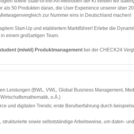
gien sowie State-of-the-Art-Methoden der KI treiben wir dateng
hr als 50 Produkten daran, die User Experience unserer über 20 
 Mietwagenvergleich zur Nummer eins in Deutschland machen!
s agilem Start-Up und etabliertem Marktführer! Erlebe die Dyna
 in einem großartigen Team.
student (m/w/d) Produktmanagement
bei der CHECK24 Vergl
uten Leistungen (BWL, VWL, Global Business Management, Med
Wirtschaftsmathematik, o.Ä.)
 und digitalen Trends; erste Berufserfahrung durch beispielsw
, strukturierte sowie selbstständige Arbeitsweise, um daten- und