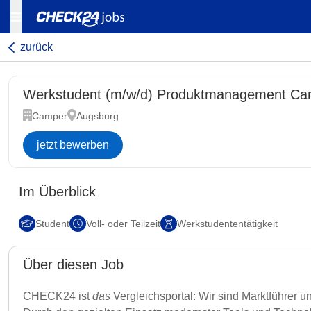
zurück
Werkstudent (m/w/d) Produktmanagement Ca
Camper
Augsburg
jetzt bewerben
Im Überblick
Student
Voll- oder Teilzeit
Werkstudententätigkeit
Über diesen Job
CHECK24 ist
das
Vergleichsportal: Wir sind Marktführer u