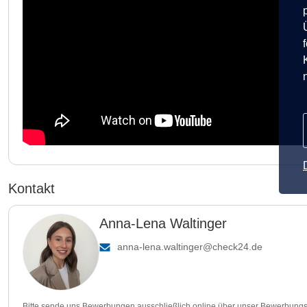
Kontakt
Anna-Lena Waltinger
anna-lena.waltinger@check24.de
Bitte sende uns Bewerbungen ausschließlich online über unser Bewerbungs