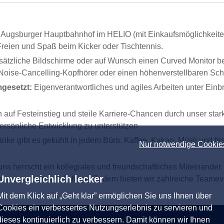
m Augsburger Hauptbahnhof im HELIO (mit Einkaufsmöglichkeite
 Freien und Spaß beim Kicker oder Tischtennis.
sätzliche Bildschirme oder auf Wunsch einen Curved Monitor b
Noise-Cancelling-Kopfhörer oder einen höhenverstellbaren Sch
mgesetzt:
Eigenverantwortliches und agiles Arbeiten unter Ein
on auf Festeinstieg und steile Karriere-Chancen durch unser st
ersönliche Entwicklung zu unterstützen
nke gibt es gekühlt in jedem Büro. Kaffee, Kakao, Müsli und fr
Nur notwendige Cookie
ns herrscht ein kollegiales und freundschaftliches Miteinander.
Unvergleichlich lecker
gemeinsam unsere Erfolge. Zudem bieten wir zahlreiche Teame
Mit dem Klick auf „Geht klar” ermöglichen Sie uns Ihnen über
Cookies ein verbessertes Nutzungserlebnis zu servieren und
dieses kontinuierlich zu verbessern. Damit können wir Ihnen