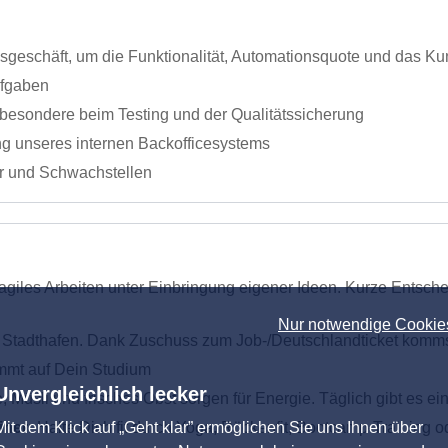
geschäft, um die Funktionalität, Automationsquote und das Ku
ufgaben
nsbesondere beim Testing und der Qualitätssicherung
ng unseres internen Backofficesystems
r und Schwachstellen
agiles Arbeiten unter Einbringung eigener Ideen. Kurze Entsc
Nur notwendige Cookie
m Stadthafen. Dank Zuschuss zum Job-/Deutschlandticket komms
immt auf Dein Studium
Unvergleichlich lecker
 Müsli und frisches Obst sorgen für Energie. Täglich gibt es 
iner:
Mit dem Klick auf „Geht klar” ermöglichen Sie uns Ihnen über
Halte Dich fit durch Yoga, Rückenfit, Bootcamp-Training