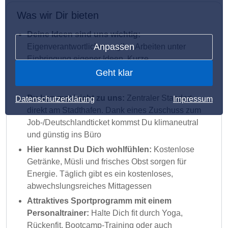
Was wir Dir bieten
Deine Ideen sind uns wichtig:
Anpassen
Eigenverantwortliches, agiles Arbeiten unter
Einbringung eigener Ideen. Kurze
Entscheidungswege und Releasezyklen sind für
Geht klar
uns selbstverständlich
Du kommst leicht zu uns:
Zentraler Standort
Datenschutzerklärung
Impressum
direkt am Stadthafen. Dank eines Zuschuss zum
Job-/Deutschlandticket kommst Du klimaneutral
und günstig ins Büro
Hier kannst Du Dich wohlfühlen:
Kostenlose
Getränke, Müsli und frisches Obst sorgen für
Energie. Täglich gibt es ein kostenloses,
abwechslungsreiches Mittagessen
Attraktives Sportprogramm mit einem
Personaltrainer:
Halte Dich fit durch Yoga,
Rückenfit, Bootcamp-Training oder auch