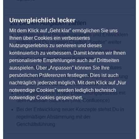
Unvergleichlich lecker
Zu Deinen Aufgaben zählen
Mit dem Klick auf „Geht klar” ermöglichen Sie uns
Gemeinsam mit Produktmanagern und Entwicklern
Ihnen über Cookies ein verbessertes
entwickelst Du unseren Chatbot „Sophie“ weiter
Nutzungserlebnis zu servieren und dieses
Du analysierst das Verhalten unserer Nutzer im
kontinuierlich zu verbessern. Damit können wir Ihnen
Chatbot und identifizierst Probleme
personalisierte Empfehlungen auch auf Drittseiten
Du konzipierst und testest neue Produktfeatures
ausspielen. Über „Anpassen” können Sie Ihre
persönlichen Präferenzen festlegen. Dies ist auch
Du wirkst an der Erweiterung und Implementierung
nachträglich jederzeit möglich. Mit dem Klick auf „Nur
von Use Cases auf Basis von ChatGPT mit
notwendige Cookies” werden lediglich technisch
Du arbeitest Dich in den Entwicklungsprozess mit
notwendige Cookies gespeichert.
dem Atlassian Stack ein (Jira, Confluence)
Bei der Entwicklung neuer Konzepte stehst Du in
regelmäßiger Abstimmung mit der
Geschäftsführung