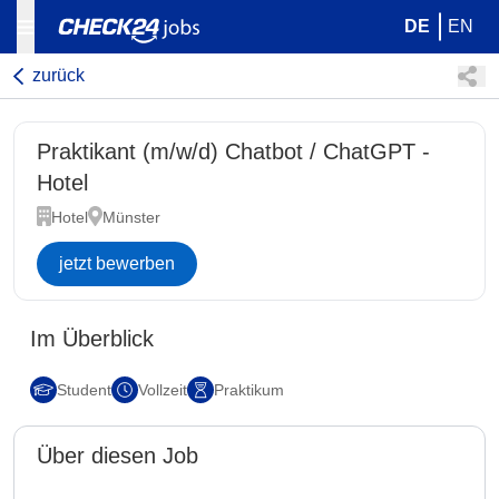
DE
EN
zurück
Praktikant (m/w/d) Chatbot / ChatGPT -
Hotel
Hotel
Münster
jetzt bewerben
Im Überblick
Student
Vollzeit
Praktikum
Über diesen Job