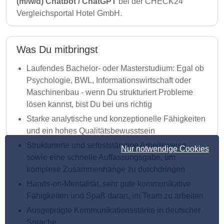
(m/w/d) Chatbot / ChatGPT
bei der CHECK24
Vergleichsportal Hotel GmbH.
Was Du mitbringst
Laufendes Bachelor- oder Masterstudium: Egal ob
Psychologie, BWL, Informationswirtschaft oder
Maschinenbau - wenn Du strukturiert Probleme
lösen kannst, bist Du bei uns richtig
Starke analytische und konzeptionelle Fähigkeiten
und ein hohes Qualitätsbewusstsein
Strukturierte und selbstständige Arbeitsweise
Nur notwendige Cookies
sowie eine schnelle Auffassungsgabe, um
komplexe Zusammenhänge zu durchdringen
Hands-on-Mentalität, sehr gute kommunikative
Fähigkeiten und Spaß daran, im Team zu arbeiten
Ausgeprägte Kommunikationsstärke in deutscher
Sprache