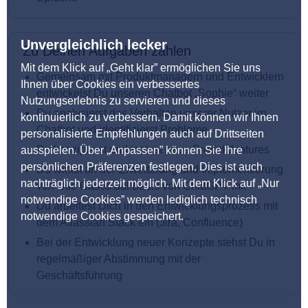
Unvergleichlich lecker
Zu Deinen Aufgaben zählen
Mit dem Klick auf „Geht klar” ermöglichen Sie uns
Gemeinsam mit Produktmanagern und Entwicklern
Ihnen über Cookies ein verbessertes
entwickelst Du unseren Chatbot „Sophie“ weiter
Nutzungserlebnis zu servieren und dieses
Du analysierst das Verhalten unserer Nutzer im
kontinuierlich zu verbessern. Damit können wir Ihnen
Chatbot und identifizierst Probleme
personalisierte Empfehlungen auch auf Drittseiten
Du konzipierst und testest neue Produktfeatures
ausspielen. Über „Anpassen” können Sie Ihre
persönlichen Präferenzen festlegen. Dies ist auch
Du wirkst an der Erweiterung und Implementierung
nachträglich jederzeit möglich. Mit dem Klick auf „Nur
von Use Cases auf Basis von ChatGPT mit
notwendige Cookies” werden lediglich technisch
Du arbeitest Dich in den Entwicklungsprozess mit
notwendige Cookies gespeichert.
dem Atlassian Stack ein (Jira, Confluence)
Bei der Entwicklung neuer Konzepte stehst Du in
regelmäßiger Abstimmung mit der
Geschäftsführung