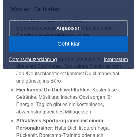
Was wir Dir bieten
Deine Ideen sind uns wichtig:
Anpassen
Eigenverantwortliches, agiles Arbeiten unter
Einbringung eigener Ideen. Kurze
Entscheidungswege und Releasezyklen sind für
Geht klar
uns selbstverständlich
Du kommst leicht zu uns:
Zentraler Standort
Datenschutzerklärung
Impressum
direkt am Stadthafen. Dank eines Zuschuss zum
Job-/Deutschlandticket kommst Du klimaneutral
und günstig ins Büro
Hier kannst Du Dich wohlfühlen:
Kostenlose
Getränke, Müsli und frisches Obst sorgen für
Energie. Täglich gibt es ein kostenloses,
abwechslungsreiches Mittagessen
Attraktives Sportprogramm mit einem
Personaltrainer:
Halte Dich fit durch Yoga,
Rückenfit, Bootcamp-Training oder auch