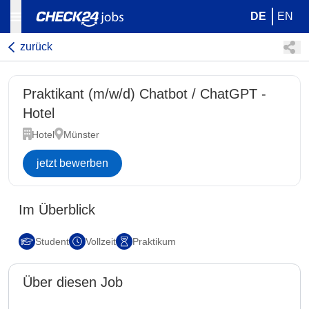
DE
EN
zurück
Praktikant (m/w/d) Chatbot / ChatGPT -
Hotel
Hotel
Münster
jetzt bewerben
Im Überblick
Student
Vollzeit
Praktikum
Über diesen Job