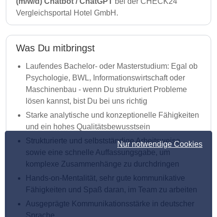
(m/w/d) Chatbot / ChatGPT
bei der CHECK24
Vergleichsportal Hotel GmbH.
Was Du mitbringst
Laufendes Bachelor- oder Masterstudium: Egal ob
Psychologie, BWL, Informationswirtschaft oder
Maschinenbau - wenn Du strukturiert Probleme
lösen kannst, bist Du bei uns richtig
Starke analytische und konzeptionelle Fähigkeiten
und ein hohes Qualitätsbewusstsein
Strukturierte und selbstständige Arbeitsweise
Nur notwendige Cookies
sowie eine schnelle Auffassungsgabe, um
komplexe Zusammenhänge zu durchdringen
Hands-on-Mentalität, sehr gute kommunikative
Fähigkeiten und Spaß daran, im Team zu arbeiten
Ausgeprägte Kommunikationsstärke in deutscher
Sprache