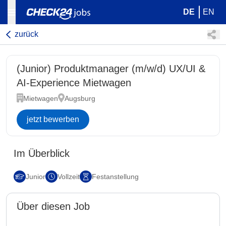
DE
EN
zurück
(Junior) Produktmanager (m/w/d) UX/UI &
AI-Experience Mietwagen
Mietwagen
Augsburg
jetzt bewerben
Im Überblick
Junior
Vollzeit
Festanstellung
Über diesen Job