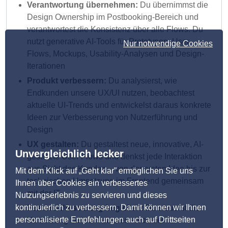
Verantwortung übernehmen:
Du übernimmst die
Design Ownership im Postbooking-Bereich und
verantwortest die Konsistenz über alle Flows. Du
nutzt generative AI-Tools für Prototypen, User-
Nur notwendige Cookies
Flows, Mockups, Usability-Analysen und Design-
Iterationen
Produkt verbessern:
Du analysierst, wie
Endkunden unsere UX/UI nutzen, beobachtest
aktuelle UI-Trends und entwickelst daraus konkrete
Ideen zur Verbesserung von Nutzerführung und
Design
UX gestalten:
Du gestaltest neue, innovative, AI-
Unvergleichlich lecker
gestützte User Flows und denkst jede Interaktion
aus Sicht des Kunden – von der ersten Idee bis zur
Mit dem Klick auf „Geht klar” ermöglichen Sie uns
technischen Umsetzung im Frontend gemeinsam
Ihnen über Cookies ein verbessertes
mit der IT
Nutzungserlebnis zu servieren und dieses
kontinuierlich zu verbessern. Damit können wir Ihnen
Feature-Umsetzung begleiten:
Du steuerst die
personalisierte Empfehlungen auch auf Drittseiten
Umsetzung Deiner Features – von der