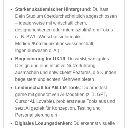
Starker akademischer Hintergrund:
Du hast
Dein Studium überdurchschnittlich abgeschlossen
– idealerweise mit wirtschaftlichem,
designorientierten oder interdisziplinärem Fokus
(z. B. BWL, Wirtschaftsinformatik,
Medien-/Kommunikationswissenschaft,
Ingenieurwesen o. Ä.)
Begeisterung für UX/UI:
Du weißt, was gutes
Design und eine intuitive Nutzerführung
ausmachen und entwickelst Features, die Kunden
begeistern und echten Mehrwert bieten
Leidenschaft für AI/LLM Tools:
Du arbeitest
gerne mit generativen AI-Modellen (z. B. GPT,
Cursor AI, Lovable), probierst neue Tools aus und
setzt AI gezielt für Konzeption, Testing und
Personalisierung ein
Digitales Lösungsdenken:
Du erkennst visuelle