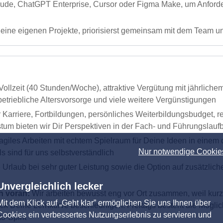
ude, ChatGPT Enterprise, Cursor oder Figma Make, um Anforde
eine eigenen Projekte, priorisierst gemeinsam mit dem Team un
 Vollzeit (40 Stunden/Woche), attraktive Vergütung mit jährlic
triebliche Altersvorsorge und viele weitere Vergünstigungen
r Karriere, Fortbildungen, persönliches Weiterbildungsbudget
tum bieten wir Dir Perspektiven in der Fach- und Führungslauf
agiles Arbeiten mit echtem Spielraum für Deine Ideen in eine
Nur notwendige Cookie
sind für uns selbstverständlich
Urlaub bei sehr guter Leistung sowie die Option auf zusätzlic
Unvergleichlich lecker
h voran:
Wir arbeiten bewusst eng vor Ort zusammen, weil kurz
Mit dem Klick auf „Geht klar” ermöglichen Sie uns Ihnen über
Deine Lernkurve beschleunigen. Freitags besteht die Möglichke
Cookies ein verbessertes Nutzungserlebnis zu servieren und
-Spirit