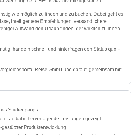
und Anwendung bei CHECK24 aktiv mitzugestalten.
ünstig wie möglich zu finden und zu buchen. Dabei geht es
sse, intelligentere Empfehlungen, verständlichere
niger Aufwand den Urlaub finden, der wirklich zu ihnen
tig, handeln schnell und hinterfragen den Status quo –
ergleichsportal Reise GmbH und darauf, gemeinsam mit
ines Studiengangs
hen Laufbahn hervorragende Leistungen gezeigt
I-gestützter Produktentwicklung