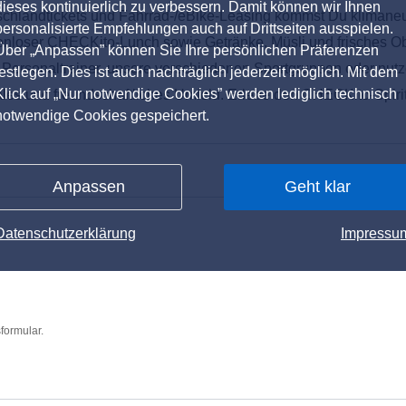
dieses kontinuierlich zu verbessern. Damit können wir Ihnen
landtickets und Fahrrad-/eBike-Leasing kommst Du klimaneutr
personalisierte Empfehlungen auch auf Drittseiten ausspielen.
enloser CHECKito-Lunch sowie Getränke, Müsli und frisches Ob
Über „Anpassen” können Sie Ihre persönlichen Präferenzen
ch Personaltrainer, unsere verschiedenen Sportgruppen oder 
festlegen. Dies ist auch nachträglich jederzeit möglich. Mit dem
Klick auf „Nur notwendige Cookies” werden lediglich technisch
iales und freundschaftliches Umfeld. Erlebe den CHECKito-Spiri
notwendige Cookies gespeichert.
Anpassen
Geht klar
Datenschutzerklärung
Impressu
formular.