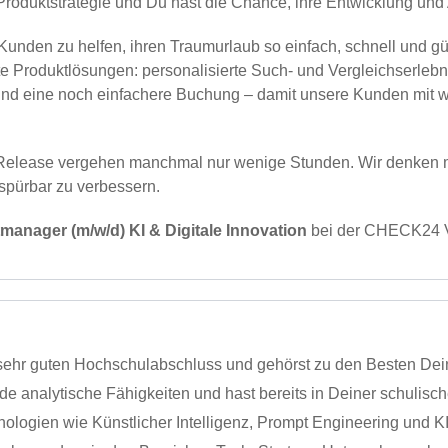
rer Produktstrategie und Du hast die Chance, ihre Entwicklung 
 Kunden zu helfen, ihren Traumurlaub so einfach, schnell und g
e Produktlösungen: personalisierte Such- und Vergleichserlebni
d eine noch einfachere Buchung – damit unsere Kunden mit we
Release vergehen manchmal nur wenige Stunden. Wir denken mu
spürbar zu verbessern.
manager (m/w/d) KI & Digitale Innovation
bei der CHECK24 V
 sehr guten Hochschulabschluss und gehörst zu den Besten De
 analytische Fähigkeiten und hast bereits in Deiner schulisc
nologien wie Künstlicher Intelligenz, Prompt Engineering und K