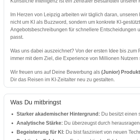
Künstliche Intelligenz ist ein zentraler Bestandteil unse
Im Herzen von Leipzig arbeiten wir täglich daran, unseren
nicht um KI als Buzzword, sondern um konkrete KI-gestützt
Angebotsbeschreibungen für schnellere Entscheidungen un
passt.
Was uns dabei auszeichnet? Von der ersten Idee bis zum 
immer mit dem Ziel, die Experience von Millionen Nutzern 
Wir freuen uns auf Deine Bewerbung als
(Junior) Produkt
Dir das Reisen im KI-Zeitalter neu zu gestalten.
Was Du mitbringst
Starker akademischer Hintergrund:
Du besitzt einen
Analytische Stärke:
Du überzeugst durch herausragende
Begeisterung für KI:
Du bist fasziniert von neuen Tech