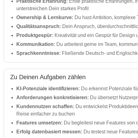
Praktische Erfahrung:
Erste praktische Erfahrungen, i
unterstreichen Dein starkes Profil
Ownership & Lernkurve:
Du hast Ambition, komplexe 
Qualitätsanspruch:
Dein Anspruch, überdurchschnittlic
Produktgespür:
Kreativität und ein Gespür für Design 
Kommunikation:
Du arbeitest gerne im Team, kommuniz
Sprachkenntnisse:
Fließende Deutsch- und Englischke
Zu Deinen Aufgaben zählen
KI-Potenziale identifizieren:
Du erkennst Potenziale fü
Anforderungen konkretisieren:
Du übersetzt Nutzerpr
Kundennutzen schaffen:
Du entwickelst Produktideen,
Reise einfacher zu buchen
Features umsetzen:
Du begleitest neue Features von 
Erfolg datenbasiert messen:
Du testest neue Features 