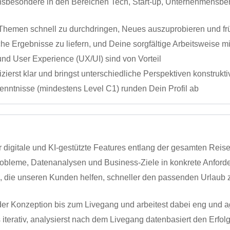
nsbesondere in den Bereichen Tech, Start-up, Unternehmensberat
Themen schnell zu durchdringen, Neues auszuprobieren und f
he Ergebnisse zu liefern, und Deine sorgfältige Arbeitsweise m
und User Experience (UX/UI) sind von Vorteil
ierst klar und bringst unterschiedliche Perspektiven konstruk
nntnisse (mindestens Level C1) runden Dein Profil ab
r digitale und KI-gestützte Features entlang der gesamten Rei
obleme, Datenanalysen und Business-Ziele in konkrete Anford
 die unseren Kunden helfen, schneller den passenden Urlaub z
der Konzeption bis zum Livegang und arbeitest dabei eng und a
iterativ, analysierst nach dem Livegang datenbasiert den Erfol