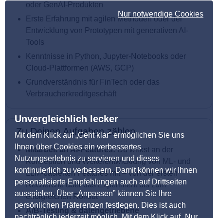
oder GenAI-Produkten
Nur notwendige Cookies
Erste Erfahrung mit agilen Methoden oder der
Entwicklung von Prototypen mit generativen AI-
Tools
Kenntnisse in Python, Jupyter-Notebooks oder
Cloud-Plattformen (AWS, GCP)
Grundverständnis für FinTech oder das
Verbraucherkreditgeschäft
Unvergleichlich lecker
Zu Deinen Aufgaben zählen
Mit dem Klick auf „Geht klar” ermöglichen Sie uns
Ihnen über Cookies ein verbessertes
Mitarbeit an AI-Features:
Du wirkst an der
Nutzungserlebnis zu servieren und dieses
Konzeption und Weiterentwicklung von ML- und
kontinuierlich zu verbessern. Damit können wir Ihnen
LLM-basierten Features mit – von der ersten
personalisierte Empfehlungen auch auf Drittseiten
Recherche über das Experiment bis zum
ausspielen. Über „Anpassen” können Sie Ihre
erfolgreichen Rollout
persönlichen Präferenzen festlegen. Dies ist auch
A/B-Testing & datengetriebene
nachträglich jederzeit möglich. Mit dem Klick auf „Nur