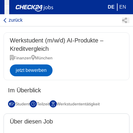
DE
EN
zurück
Werkstudent (m/w/d) AI-Produkte –
Kreditvergleich
Finanzen
München
jetzt bewerben
Im Überblick
Student
Teilzeit
Werkstudententätigkeit
Über diesen Job