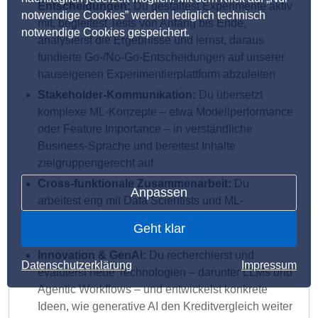
Entscheidungen:
Du gestaltest Experimente aktiv
notwendige Cookies” werden lediglich technisch
mit, begleitest Tests von Anfang bis Ende,
notwendige Cookies gespeichert.
analysierst die Ergebnisse und lernst, daraus
fundierte Go-/No-Go-Entscheidungen auf unserer
hauseigenen Experimentierplattform abzuleiten
Stakeholder-Kommunikation:
Du übersetzt
komplexe ML-Konzepte – etwa Modellperformance
oder Feature Importance – in verständliche
Business-Sprache und bereitest Inhalte
zielgruppengerecht auf
Cross-funktionale Zusammenarbeit:
Du
Anpassen
arbeitest eng mit Data Scientists und ML-
Engineers zusammen, um Modellergebnisse in
Geht klar
echte, kundenwirksame Produkte zu überführen
Innovation & GenAI:
Du recherchierst und
Datenschutzerklärung
Impressum
evaluierst neue Technologien – darunter LLMs und
Agentic Workflows – und entwickelst konkrete
Ideen, wie generative AI den Kreditvergleich weiter