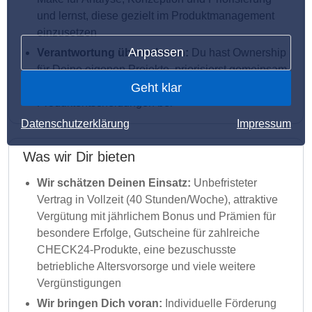
und lernst, diese gezielt im Produktmanagement
einzusetzen
Anpassen
Verantwortung übernehmen:
Du hast Ownership
für Deine eigenen Projekte, priorisierst gemeinsam
mit dem Team und trägst aktiv zu
Geht klar
Produktentscheidungen bei
Datenschutzerklärung
Impressum
Was wir Dir bieten
Wir schätzen Deinen Einsatz:
Unbefristeter
Vertrag in Vollzeit (40 Stunden/Woche), attraktive
Vergütung mit jährlichem Bonus und Prämien für
besondere Erfolge, Gutscheine für zahlreiche
CHECK24-Produkte, eine bezuschusste
betriebliche Altersvorsorge und viele weitere
Vergünstigungen
Wir bringen Dich voran:
Individuelle Förderung