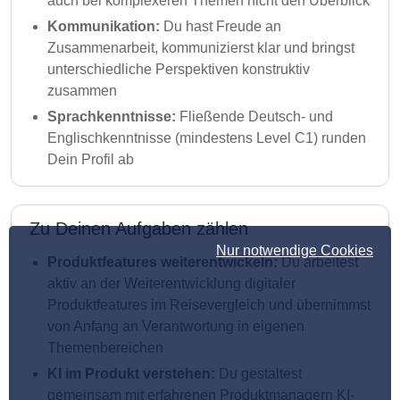
auch bei komplexeren Themen nicht den Überblick
Kommunikation:
Du hast Freude an
Zusammenarbeit, kommunizierst klar und bringst
unterschiedliche Perspektiven konstruktiv
zusammen
Sprachkenntnisse:
Fließende Deutsch- und
Englischkenntnisse (mindestens Level C1) runden
Dein Profil ab
Zu Deinen Aufgaben zählen
Nur notwendige Cookies
Produktfeatures weiterentwickeln:
Du arbeitest
aktiv an der Weiterentwicklung digitaler
Produktfeatures im Reisevergleich und übernimmst
von Anfang an Verantwortung in eigenen
Themenbereichen
KI im Produkt verstehen:
Du gestaltest
gemeinsam mit erfahrenen Produktmanagern KI-