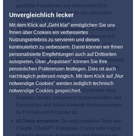
gestützte Funktionen und entwickelst Dich
schrittweise zum Experten für den sinnvollen
Unvergleichlich lecker
Einsatz von KI im Produkt
Mit dem Klick auf „Geht klar” ermöglichen Sie uns
Anforderungen konkretisieren:
Du übersetzt
Ihnen über Cookies ein verbessertes
fachliche Anforderungen, Nutzerprobleme und
Nutzungserlebnis zu servieren und dieses
erste Datenanalysen in klare Konzepte, User
kontinuierlich zu verbessern. Damit können wir Ihnen
Stories und erste Designs
personalisierte Empfehlungen auch auf Drittseiten
Features begleiten:
Du begleitest die Umsetzung
ausspielen. Über „Anpassen” können Sie Ihre
neuer Features im engen Austausch mit IT, Data
persönlichen Präferenzen festlegen. Dies ist auch
Science und Geschäftsführung, von der
nachträglich jederzeit möglich. Mit dem Klick auf „Nur
Konzeption bis zum Livegang
notwendige Cookies” werden lediglich technisch
Erfolg datenbasiert messen:
Du testest neue
notwendige Cookies gespeichert.
Features iterativ, analysierst Nutzerverhalten und
Kennzahlen und leitest konkrete Verbesserungen
für Produkt und Prozesse ab
KI-Tools einsetzen:
Du nutzt moderne Tools wie
Claude, ChatGPT Enterprise, Cursor oder Figma
Make für Analyse, Konzeption und Priorisierung