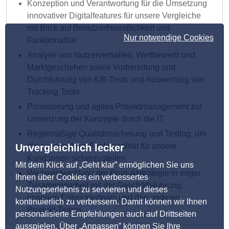
Konzeption und Verantwortung für die Umsetzung
innovativer Digitalfeatures für unsere Vergleiche
mit Blick auf Benutzerfreundlichkeit und
Nur notwendige Cookies
Funktionalität
Analyse von Nutzerverhalten, Wettbewerb und
Marktgeschehen sowie Vorbereitung und
Durchführung von A/B-Tests und Auswertung von
Tracking Tools
Priorisierung und agiles Projektmanagement zur
Umsetzung der Konzepte durch die IT
Regelmäßige Qualitätssicherung und Testing, um
die einwandfreie Funktionalität für unsere
Unvergleichlich lecker
Kund:innen sicherzustellen
Mit dem Klick auf „Geht klar” ermöglichen Sie uns
Weiterentwicklung der Produktstrategie in enger
Ihnen über Cookies ein verbessertes
Zusammenarbeit mit der Geschäftsführung,
Nutzungserlebnis zu servieren und dieses
unserem Entwicklerteam und den anderen
kontinuierlich zu verbessern. Damit können wir Ihnen
Produkt-Teams
personalisierte Empfehlungen auch auf Drittseiten
ausspielen. Über „Anpassen” können Sie Ihre