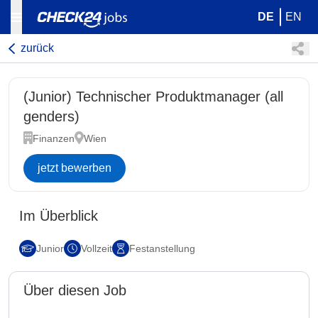
DE
EN
zurück
(Junior) Technischer Produktmanager (all
genders)
Finanzen
Wien
jetzt bewerben
Im Überblick
Junior
Vollzeit
Festanstellung
Über diesen Job