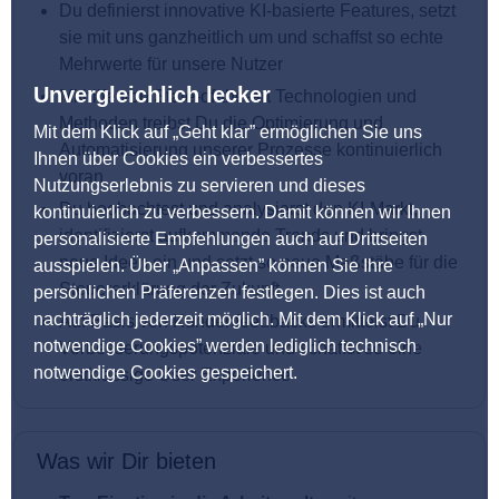
Du definierst innovative KI-basierte Features, setzt
sie mit uns ganzheitlich um und schaffst so echte
Mehrwerte für unsere Nutzer
Unvergleichlich lecker
Mithilfe von State-of-the-art Technologien und
Methoden treibst Du die Optimierung und
Mit dem Klick auf „Geht klar” ermöglichen Sie uns
Automatisierung unserer Prozesse kontinuierlich
Ihnen über Cookies ein verbessertes
voran
Nutzungserlebnis zu servieren und dieses
Du beobachtest und analysierst den KI-Markt,
kontinuierlich zu verbessern. Damit können wir Ihnen
identifizierst aufkommende Trends und bringst
personalisierte Empfehlungen auch auf Drittseiten
neue Ideen ein und setzt so neue Maßstäbe für die
ausspielen. Über „Anpassen” können Sie Ihre
Steuererklärung der Zukunft
persönlichen Präferenzen festlegen. Dies ist auch
nachträglich jederzeit möglich. Mit dem Klick auf „Nur
Auf Basis von Kundenfeedbacks ermittelst Du
notwendige Cookies” werden lediglich technisch
Verbesserungspotenziale und schaffst so eine
notwendige Cookies gespeichert.
erstklassige User Experience
Was wir Dir bieten