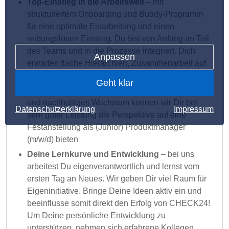
Top-Einstieg in die Arbeitswelt
– mit
strukturiertem Onboarding und Buddy-Programm
für eine optimale Einarbeitung und einen
reibungslosen Einstieg. Du bist von Anfang an Teil
des Teams und in die Prozesse integriert. Dich
Anpassen
erwarten flache Hierarchien, Zusammenarbeit auf
Augenhöhe und Raum für Eigeninitiative
Geht klar
Langfristige Perspektive
– durch unser starkes
und nachhaltiges Wachstum können wir Dir bei
Datenschutzerklärung
Impressum
sehr guter Leistung die Perspektive auf eine
Festanstellung als (Junior) Produktmanager
(m/w/d) bieten
Deine Lernkurve und Entwicklung
– bei uns
arbeitest Du eigenverantwortlich und lernst vom
ersten Tag an Neues. Wir geben Dir viel Raum für
Eigeninitiative. Bringe Deine Ideen aktiv ein und
beeinflusse somit direkt den Erfolg von CHECK24!
Um Deine persönliche Entwicklung zu
unterstützen, nehmen sich erfahrene Kollegen