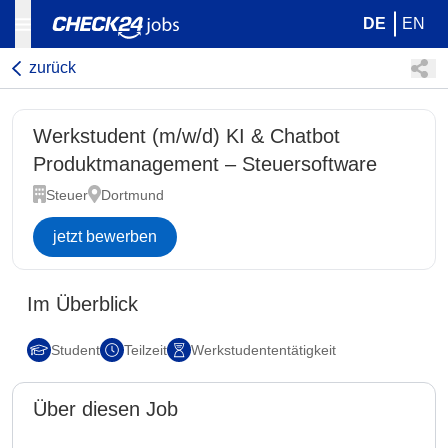
DE
EN
zurück
Werkstudent (m/w/d) KI & Chatbot
Produktmanagement – Steuersoftware
Steuer
Dortmund
jetzt bewerben
Im Überblick
Student
Teilzeit
Werkstudententätigkeit
Über diesen Job