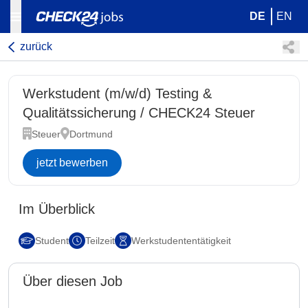
DE
EN
zurück
Werkstudent (m/w/d) Testing &
Qualitätssicherung / CHECK24 Steuer
Steuer
Dortmund
jetzt bewerben
Im Überblick
Student
Teilzeit
Werkstudententätigkeit
Über diesen Job