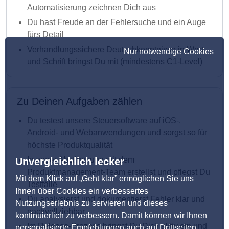
Automatisierung zeichnen Dich aus
Du hast Freude an der Fehlersuche und ein Auge
fürs Detail
Verhandlungssichere Deutschkenntnisse in Wort
Nur notwendige Cookies
und Schrift bringst Du mit (mindestens C1-Level)
Zu Deinen Aufgaben zählen
Du testest unsere Steuersoftware auf iOS-,
Android- und Webanwendungen und sorgst so für
höchste Produktqualität
In enger Abstimmung mit dem
Unvergleichlich lecker
Produktmanagement-Team erstellst und pflegst Du
Mit dem Klick auf „Geht klar” ermöglichen Sie uns
Testfälle
Ihnen über Cookies ein verbessertes
Du analysierst und dokumentierst Fehler klar und
Nutzungserlebnis zu servieren und dieses
nachvollziehbar
kontinuierlich zu verbessern. Damit können wir Ihnen
Im Release-Prozess bringst Du Dich aktiv ein und
personalisierte Empfehlungen auch auf Drittseiten