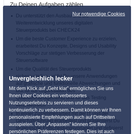
Zu Deinen Aufgaben zählen
Nur notwendige Cookies
Du unterstützt den Ausbau und die
Weiterentwicklung unseres digitalen
Steuerprodukts bei CHECK24
Um die beste Customer Experience zu erzielen,
erarbeitest Du Konzepte, Designs und Usability
Vorschläge zur stetigen Verbesserung der
Steuersoftware
Um die Qualität des Steuerprodukts
sicherzustellen, prüfst Du unsere Anwendungen
Unvergleichlich lecker
auf grafische und funktionelle Abweichungen und
Mit dem Klick auf „Geht klar” ermöglichen Sie uns
bist für die Organisation des
Ihnen über Cookies ein verbessertes
Qualitätsmanagements und für das Testing
Nutzungserlebnis zu servieren und dieses
verantwortlich
kontinuierlich zu verbessern. Damit können wir Ihnen
In enger Zusammenarbeit mit der IT und der
personalisierte Empfehlungen auch auf Drittseiten
Geschäftsführung erarbeitest und präsentierst Du
ausspielen. Über „Anpassen” können Sie Ihre
strategische Entscheidungsvorlagen und definierst
persönlichen Präferenzen festlegen. Dies ist auch