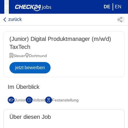
DE
EN
zurück
(Junior) Digital Produktmanager (m/w/d)
TaxTech
Steuer
Dortmund
jetzt bewerben
Im Überblick
Junior
Vollzeit
Festanstellung
Über diesen Job