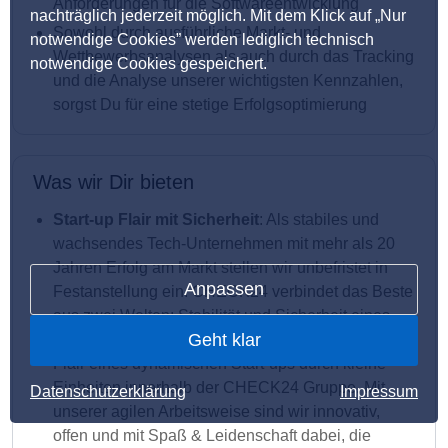
Anforderungen für die Softwareentwicklung
nachträglich jederzeit möglich. Mit dem Klick auf „Nur
Sowohl durch ausführliche Markt- und
notwendige Cookies” werden lediglich technisch
Wettbewerbsanalysen als auch durch das Tracking
notwendige Cookies gespeichert.
und die Analyse unserer wichtigsten Kennzahlen,
sorgst Du für eine stetige Erfolgsoptimierung
Was wir Dir bieten
Start-up Flair mit Sicherheit
: Als stabiles und
wachsendes Tech-Unternehmen mit mehr als 20
Jahren Erfolg am Markt stellen wir unbefristet in
Anpassen
Festanstellung ein. CHECK24 verbindet das Beste
aus zwei Welten: Stabilität und Sicherheit eines
Geht klar
großen Unternehmens mit der Flexibilität und dem
Flair eines dynamischen Start-ups durch kleine
Einheiten innerhalb der CHECK24 Gruppe. Mit
Datenschutzerklärung
Impressum
unserer agilen Arbeitsweise sind wir innovativ,
offen und mit Spaß & Leidenschaft dabei, die