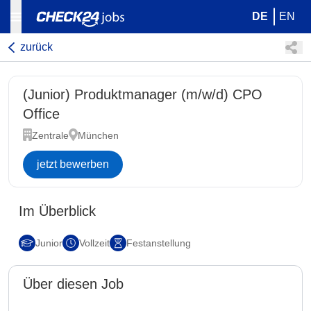
DE
EN
zurück
(Junior) Produktmanager (m/w/d) CPO
Office
Zentrale
München
jetzt bewerben
Im Überblick
Junior
Vollzeit
Festanstellung
Über diesen Job