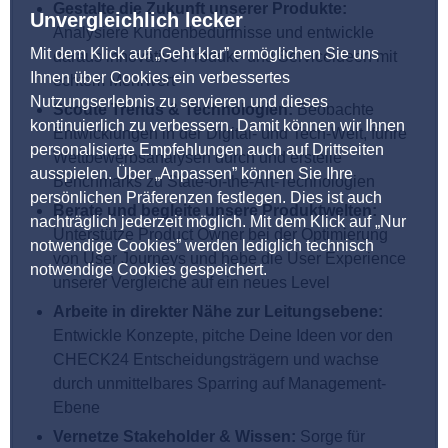
Gestalte die Zukunft unserer Produkte:
Unvergleichlich lecker
Analysiere Kundenbedürfnisse und entwickle
Mit dem Klick auf „Geht klar” ermöglichen Sie uns
daraus innovative Produkt- und Serviceideen mit
Ihnen über Cookies ein verbessertes
echtem Mehrwert
Nutzungserlebnis zu servieren und dieses
Scoute Trends & Technologien:
Beobachte
kontinuierlich zu verbessern. Damit können wir Ihnen
Entwicklungen in der Digital- und Tech-Welt, führe
personalisierte Empfehlungen auch auf Drittseiten
Wettbewerbsanalysen durch und erstelle
ausspielen. Über „Anpassen” können Sie Ihre
Benchmarks zu State-of-the-Art-Technologien
persönlichen Präferenzen festlegen. Dies ist auch
Berate und begleite unsere Produktwelten:
nachträglich jederzeit möglich. Mit dem Klick auf „Nur
Unterstütze Product Owner bei der Optimierung
notwendige Cookies” werden lediglich technisch
von User Journeys und hebe die User Experience
notwendige Cookies gespeichert.
unserer Vergleiche auf ein neues Level
Arbeite in direkter Nähe zur Leitungsebene:
Entwickle Konzepte, pitche Deine Ideen vor den
CHECK24 Entscheidungsträgern und wachse
durch unmittelbares Sparring auf Management-
Ebene
Vernetze Stakeholder & Wissen:
Sorge für