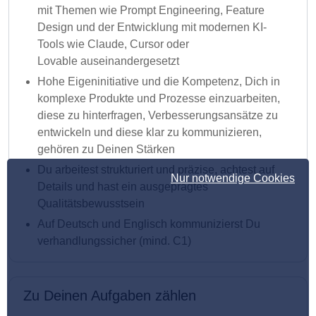
mit Themen wie Prompt Engineering, Feature
Design und der Entwicklung mit modernen KI-
Tools wie Claude, Cursor oder
Lovable auseinandergesetzt
Hohe Eigeninitiative und die Kompetenz, Dich in
komplexe Produkte und Prozesse einzuarbeiten,
diese zu hinterfragen, Verbesserungsansätze zu
entwickeln und diese klar zu kommunizieren,
gehören zu Deinen Stärken
Du arbeitest strukturiert und präzise, achtest auf
Nur notwendige Cookies
Details und hast ein ausgeprägtes
Qualitätsbewusstsein
Auf Deutsch und Englisch kommunizierst Du
verhandlungssicher (mind. C1)
Zu Deinen Aufgaben zählen