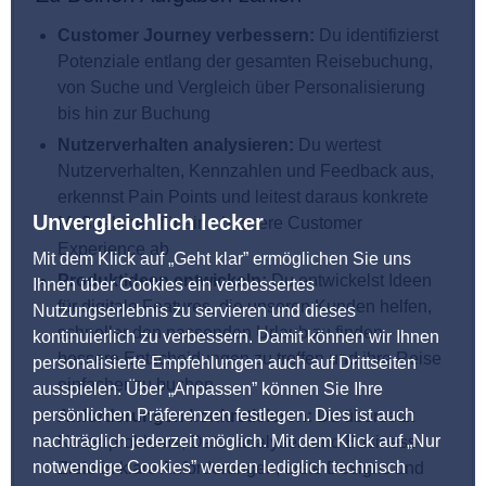
Customer Journey verbessern:
Du identifizierst
Potenziale entlang der gesamten Reisebuchung,
von Suche und Vergleich über Personalisierung
bis hin zur Buchung
Nutzerverhalten analysieren:
Du wertest
Nutzerverhalten, Kennzahlen und Feedback aus,
erkennst Pain Points und leitest daraus konkrete
Unvergleichlich lecker
Maßnahmen für eine bessere Customer
Experience ab
Mit dem Klick auf „Geht klar” ermöglichen Sie uns
Produktideen entwickeln:
Du entwickelst Ideen
Ihnen über Cookies ein verbessertes
für digitale Features, die unseren Kunden helfen,
Nutzungserlebnis zu servieren und dieses
schneller den passenden Urlaub zu finden,
kontinuierlich zu verbessern. Damit können wir Ihnen
bessere Entscheidungen zu treffen und ihre Reise
personalisierte Empfehlungen auch auf Drittseiten
einfacher zu buchen
ausspielen. Über „Anpassen” können Sie Ihre
persönlichen Präferenzen festlegen. Dies ist auch
Anforderungen konkretisieren:
Du übersetzt
nachträglich jederzeit möglich. Mit dem Klick auf „Nur
Nutzerprobleme, Datenanalysen und Business-
notwendige Cookies” werden lediglich technisch
Ziele in klare Anforderungen, erste Designs und