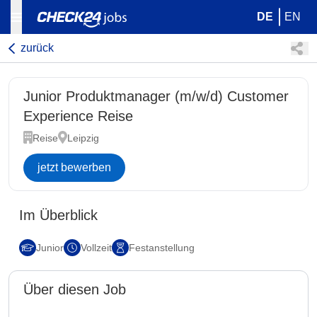
DE
EN
zurück
Junior Produktmanager (m/w/d) Customer
Experience Reise
Reise
Leipzig
jetzt bewerben
Im Überblick
Junior
Vollzeit
Festanstellung
Über diesen Job