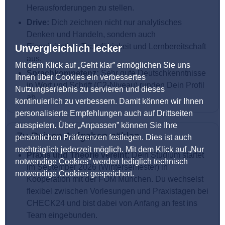
Herausforderungen zu stellen.
Drive:
Dich zeichnen nicht nur analytisches
Denken und Handeln, sondern auch
Eigeninitiative, Teamfähigkeit und Lernbereitschaft
Unvergleichlich lecker
aus.
Mit dem Klick auf „Geht klar” ermöglichen Sie uns
Sprachkompetenz:
Sehr gute Deutschkenntnisse
Ihnen über Cookies ein verbessertes
in Wort und Schrift (C2-Niveau) runden Dein Profil
Nutzungserlebnis zu servieren und dieses
ab.
kontinuierlich zu verbessern. Damit können wir Ihnen
personalisierte Empfehlungen auch auf Drittseiten
ausspielen. Über „Anpassen” können Sie Ihre
Zu Deinen Aufgaben zählen
persönlichen Präferenzen festlegen. Dies ist auch
nachträglich jederzeit möglich. Mit dem Klick auf „Nur
Praxis und Theorie vereint:
Dein Studium startet
notwendige Cookies” werden lediglich technisch
im September 2026 (Wintersemester) in
notwendige Cookies gespeichert.
Kooperation mit der FOM München. Du wechselst
flexibel zwischen Vorlesungen und Praxistagen bei
CHECK24 und bist dabei von Anfang an fest ins
Team eingebunden.