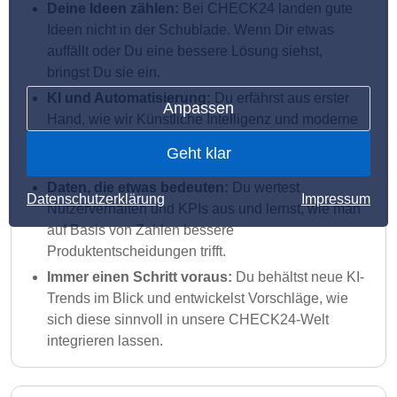
Deine Ideen zählen:
Bei CHECK24 landen gute
Ideen nicht in der Schublade. Wenn Dir etwas
auffällt oder Du eine bessere Lösung siehst,
bringst Du sie ein.
KI und Automatisierung:
Du erfährst aus erster
Anpassen
Hand, wie wir Künstliche Intelligenz und moderne
Technologien in unsere Produkte integrieren, und
Geht klar
arbeitest aktiv daran mit.
Daten, die etwas bedeuten:
Du wertest
Datenschutzerklärung
Impressum
Nutzerverhalten und KPIs aus und lernst, wie man
auf Basis von Zahlen bessere
Produktentscheidungen trifft.
Immer einen Schritt voraus:
Du behältst neue KI-
Trends im Blick und entwickelst Vorschläge, wie
sich diese sinnvoll in unsere CHECK24-Welt
integrieren lassen.