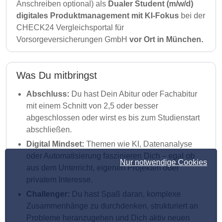
Anschreiben optional) als
Dualer Student (m/w/d)
digitales Produktmanagement mit KI-Fokus
bei der
CHECK24 Vergleichsportal für
Vorsorgeversicherungen GmbH
vor Ort in München.
Was Du mitbringst
Abschluss:
Du hast Dein Abitur oder Fachabitur
mit einem Schnitt von 2,5 oder besser
abgeschlossen oder wirst es bis zum Studienstart
abschließen.
Digital Mindset:
Themen wie KI, Datenanalyse
oder Automatisierung faszinieren Dich – egal ob
Nur notwendige Cookies
aus dem Unterricht, eigenen Projekten oder
privatem Interesse.
Challenger:
Du hast Spaß daran, komplexe
Zusammenhänge zu durchdenken, strukturiert an
Probleme heranzugehen und Dich aktiv neuen