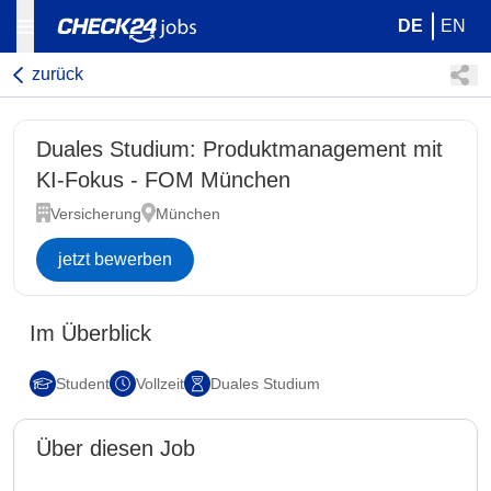
DE
EN
zurück
Duales Studium: Produktmanagement mit
KI-Fokus - FOM München
Versicherung
München
jetzt bewerben
Im Überblick
Student
Vollzeit
Duales Studium
Über diesen Job