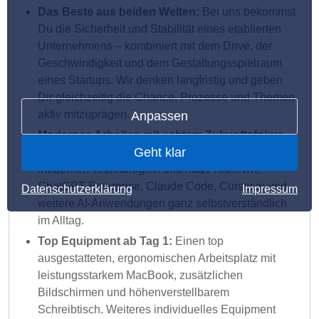
Das Beste aus beiden Welten:
Bei uns bekommst
Du die Sicherheit und Stabilität eines etablierten
Unternehmens – kombiniert mit dem Drive, der
Geschwindigkeit und dem Gestaltungsspielraum
eines Startups. Wir denken langfristig und geben
Dir gleichzeitig die Chance, Prozesse und Themen
aktiv mitzuprägen.
Anpassen
Modernes Arbeiten mit echtem Zukunftsfokus -
Geht klar
AI-first statt oldschool:
Du arbeitest bei uns mit
modernen Technologien und nutzt Tools wie
ChatGPT Enterprise, Claude Code, Cursor.ai und
Datenschutzerklärung
Impressum
weitere AI-Anwendungen ganz selbstverständlich
im Alltag.
Top Equipment ab Tag 1:
Einen top
ausgestatteten, ergonomischen Arbeitsplatz mit
leistungsstarkem MacBook, zusätzlichen
Bildschirmen und höhenverstellbarem
Schreibtisch. Weiteres individuelles Equipment