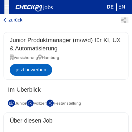
DE
EN
zurück
Junior Produktmanager (m/w/d) für KI, UX
& Automatisierung
Versicherung
Hamburg
jetzt bewerben
Im Überblick
Junior
Vollzeit
Festanstellung
Über diesen Job