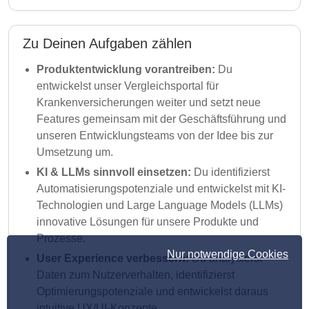
Zu Deinen Aufgaben zählen
Produktentwicklung vorantreiben:
Du
entwickelst unser Vergleichsportal für
Krankenversicherungen weiter und setzt neue
Features gemeinsam mit der Geschäftsführung und
unseren Entwicklungsteams von der Idee bis zur
Umsetzung um.
KI & LLMs sinnvoll einsetzen:
Du identifizierst
Automatisierungspotenziale und entwickelst mit KI-
Technologien und Large Language Models (LLMs)
innovative Lösungen für unsere Produkte und
Prozesse.
Nur notwendige Cookies
User Experience verbessern:
Du analysierst
Daten zum Nutzerverhalten, identifizierst
Optimierungspotenziale und entwickelst daraus
intuitive UX/UI-Konzepte.