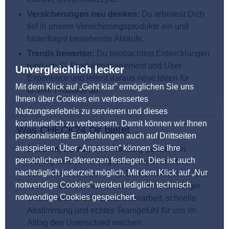
Versicherungen neu denken:
Du arbeitest Dich
tief in unsere Versicherungsprodukte ein und
hinterfragst bestehende Abläufe.
Trends bewerten:
Du beobachtest Entwicklungen
rund um KI, Produktmanagement und User
Unvergleichlich lecker
Experience und leitest daraus neue Ideen für
Mit dem Klick auf „Geht klar” ermöglichen Sie uns
unsere Produkte ab.
Ihnen über Cookies ein verbessertes
Nutzungserlebnis zu servieren und dieses
kontinuierlich zu verbessern. Damit können wir Ihnen
Was CHECK24 Dir bietet
personalisierte Empfehlungen auch auf Drittseiten
ausspielen. Über „Anpassen” können Sie Ihre
Balance, die zum Arbeitsalltag passt:
Von
persönlichen Präferenzen festlegen. Dies ist auch
Montag bis Donnerstag arbeiten wir im Office
nachträglich jederzeit möglich. Mit dem Klick auf „Nur
zusammen, freitags kannst Du mobil arbeiten. Wir
notwendige Cookies” werden lediglich technisch
arbeiten bewusst vor Ort in unserem Hamburger
notwendige Cookies gespeichert.
Office – weil direkte Zusammenarbeit, schnelle
Abstimmung und echtes Teamgefühl für uns im
Alltag den Unterschied machen.