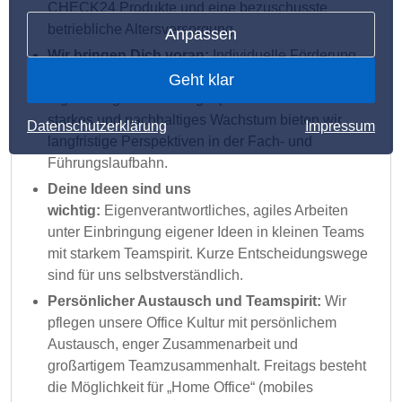
CHECK24 Produkte und eine bezuschusste
betriebliche Altersversorgung.
Anpassen
Wir bringen Dich voran:
Individuelle Förderung
Deiner Karriere durch Fortbildungen sowie
Geht klar
regelmäßige Feedbackgespräche. Durch unser
starkes und nachhaltiges Wachstum bieten wir
Datenschutzerklärung
Impressum
langfristige Perspektiven in der Fach- und
Führungslaufbahn.
Deine Ideen sind uns
wichtig:
Eigenverantwortliches, agiles Arbeiten
unter Einbringung eigener Ideen in kleinen Teams
mit starkem Teamspirit. Kurze Entscheidungswege
sind für uns selbstverständlich.
Persönlicher Austausch und Teamspirit:
Wir
pflegen unsere Office Kultur mit persönlichem
Austausch, enger Zusammenarbeit und
großartigem Teamzusammenhalt. Freitags besteht
die Möglichkeit für „Home Office“ (mobiles