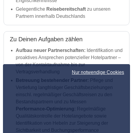
Englischkenntnisse
Gelegentliche
Reisebereitschaft
zu unseren
Partnern innerhalb Deutschlands
Zu Deinen Aufgaben zählen
Aufbau neuer Partnerschaften:
Identifikation und
proaktives Ansprechen potenzieller Hotelpartner –
von der Kontaktaufnahme bis zur
Vertragsverhandlung
Nur notwendige Cookies
Betreuung bestehender Partner:
Pflege und
Vertiefung langfristiger Geschäftsbeziehungen
einschl. regelmäßiger Geschäftsreisen zu den
Bestandspartnern und zu Messen
Performance-Optimierung:
Regelmäßige
Qualitätskontrolle der Hotelangebote sowie
Identifikation von Hebeln zur Steigerung der
Sichtbarkeit und Buchungsperformance