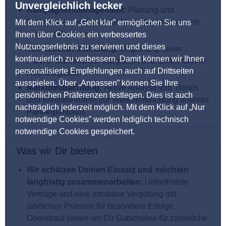
Unvergleichlich lecker
Kampagnenmanagement:
Planung und
Umsetzung gemeinsamer Marketingaktionen mit
Mit dem Klick auf „Geht klar” ermöglichen Sie uns
unseren Partnern
Ihnen über Cookies ein verbessertes
Nutzungserlebnis zu servieren und dieses
Technische Anbindung:
Begleitung neuer
kontinuierlich zu verbessern. Damit können wir Ihnen
Partner während der Integration in unseren Online-
personalisierte Empfehlungen auch auf Drittseiten
Hotelvergleich
ausspielen. Über „Anpassen” können Sie Ihre
Marktbeobachtung:
Aktive Analyse von Trends
persönlichen Präferenzen festlegen. Dies ist auch
und Wettbewerbern zur Weiterentwicklung unseres
nachträglich jederzeit möglich. Mit dem Klick auf „Nur
Partnerportfolios
notwendige Cookies” werden lediglich technisch
notwendige Cookies gespeichert.
Was wir Dir bieten
Wir schätzen Deinen Einsatz und möchten
langfristig zusammenarbeiten:
Unbefristete
Verträge und eine attraktive Vergütung mit
jährlichen Prämien für besondere Erfolge.
Obendrauf bieten wir Dir Gutscheine für zahlreiche