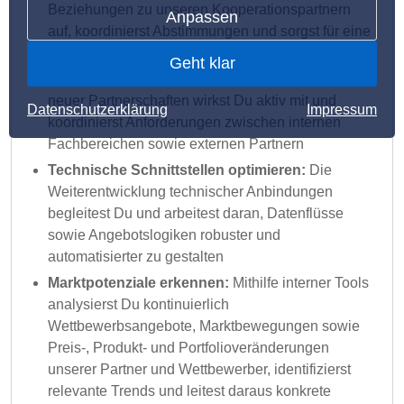
Beziehungen zu unseren Kooperationspartnern
Anpassen
auf, koordinierst Abstimmungen und sorgst für eine
effiziente Umsetzung gemeinsamer Projekte
Geht klar
Kooperationen voranbringen:
Beim Aufbau
neuer Partnerschaften wirkst Du aktiv mit und
Datenschutzerklärung
Impressum
koordinierst Anforderungen zwischen internen
Fachbereichen sowie externen Partnern
Technische Schnittstellen optimieren:
Die
Weiterentwicklung technischer Anbindungen
begleitest Du und arbeitest daran, Datenflüsse
sowie Angebotslogiken robuster und
automatisierter zu gestalten
Marktpotenziale erkennen:
Mithilfe interner Tools
analysierst Du kontinuierlich
Wettbewerbsangebote, Marktbewegungen sowie
Preis-, Produkt- und Portfolioveränderungen
unserer Partner und Wettbewerber, identifizierst
relevante Trends und leitest daraus konkrete