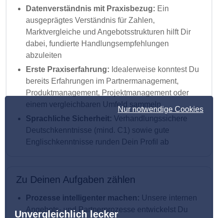
Datenverständnis mit Praxisbezug:
Ein
ausgeprägtes Verständnis für Zahlen,
Marktvergleiche und Angebotsstrukturen hilft Dir
dabei, fundierte Handlungsempfehlungen
abzuleiten
Erste Praxiserfahrung:
Idealerweise konntest Du
bereits Erfahrungen im Partnermanagement,
Produktmanagement, Projektmanagement oder
einem vergleichbaren Umfeld sammeln
Nur notwendige Cookies
Sprachliche Sicherheit:
Verhandlungssichere
Deutschkenntnisse (mind. C1) sowie gute
Englischkenntnisse runden Dein Profil ab
Zu Deinen Aufgaben zählen
Prozesse intelligenter machen:
Unsere internen
Angebots- und Partnerprozesse entwickelst Du
Unvergleichlich lecker