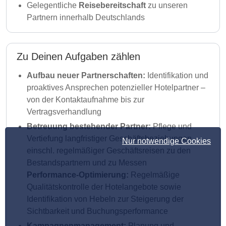
Gelegentliche
Reisebereitschaft
zu unseren
Partnern innerhalb Deutschlands
Zu Deinen Aufgaben zählen
Aufbau neuer Partnerschaften:
Identifikation und
proaktives Ansprechen potenzieller Hotelpartner –
von der Kontaktaufnahme bis zur
Vertragsverhandlung
Betreuung bestehender Partner:
Pflege und
Vertiefung langfristiger Geschäftsbeziehungen
Nur notwendige Cookies
einschl. regelmäßiger Geschäftsreisen zu den
Bestandspartnern und zu Messen
Performance-Optimierung:
Regelmäßige
Qualitätskontrolle der Hotelangebote sowie
Identifikation von Hebeln zur Steigerung der
Sichtbarkeit und Buchungsperformance
Kampagnenmanagement:
Planung und