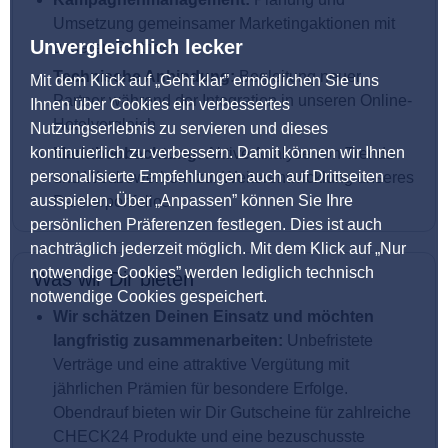
Umsetzung gemeinsamer Marketingaktionen mit
Unvergleichlich lecker
unseren Partnern
Technische Anbindung:
Begleitung neuer
Mit dem Klick auf „Geht klar” ermöglichen Sie uns
Partner während der Integration in unseren Online-
Ihnen über Cookies ein verbessertes
Hotelvergleich
Nutzungserlebnis zu servieren und dieses
kontinuierlich zu verbessern. Damit können wir Ihnen
Marktbeobachtung:
Aktive Analyse von Trends
personalisierte Empfehlungen auch auf Drittseiten
und Wettbewerbern zur Weiterentwicklung unseres
ausspielen. Über „Anpassen” können Sie Ihre
Partnerportfolios
persönlichen Präferenzen festlegen. Dies ist auch
nachträglich jederzeit möglich. Mit dem Klick auf „Nur
notwendige Cookies” werden lediglich technisch
Was wir Dir bieten
notwendige Cookies gespeichert.
Wir schätzen Deinen Einsatz und möchten
langfristig zusammenarbeiten:
Unbefristete
Verträge und eine attraktive Vergütung mit
jährlichen Prämien für besondere Erfolge.
Obendrauf bieten wir Dir Gutscheine für zahlreiche
CHECK24 Produkte und eine bezuschusste