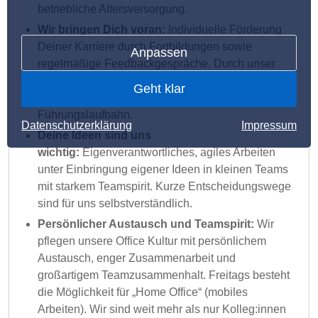
betriebliche Altersversorgung.
Wir bringen Dich voran:
Individuelle Förderung
Deiner Karriere durch Fortbildungen sowie
Anpassen
regelmäßige Feedbackgespräche. Durch unser
starkes und nachhaltiges Wachstum bieten wir
Geht klar
langfristige Perspektiven in der Fach- und
Führungslaufbahn.
Datenschutzerklärung
Impressum
Deine Ideen sind uns
wichtig:
Eigenverantwortliches, agiles Arbeiten
unter Einbringung eigener Ideen in kleinen Teams
mit starkem Teamspirit. Kurze Entscheidungswege
sind für uns selbstverständlich.
Persönlicher Austausch und Teamspirit:
Wir
pflegen unsere Office Kultur mit persönlichem
Austausch, enger Zusammenarbeit und
großartigem Teamzusammenhalt. Freitags besteht
die Möglichkeit für „Home Office“ (mobiles
Arbeiten). Wir sind weit mehr als nur Kolleg:innen