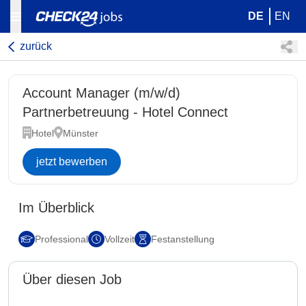
DE
EN
zurück
Account Manager (m/w/d)
Partnerbetreuung - Hotel Connect
Hotel
Münster
jetzt bewerben
Im Überblick
Professional
Vollzeit
Festanstellung
Über diesen Job