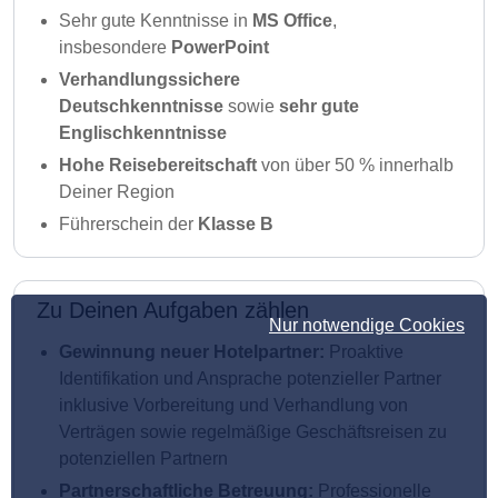
Sehr gute Kenntnisse in
MS Office
,
insbesondere
PowerPoint
Verhandlungssichere
Deutschkenntnisse
sowie
sehr gute
Englischkenntnisse
Hohe Reisebereitschaft
von über 50 % innerhalb
Deiner Region
Führerschein der
Klasse B
Zu Deinen Aufgaben zählen
Nur notwendige Cookies
Gewinnung neuer Hotelpartner:
Proaktive
Identifikation und Ansprache potenzieller Partner
inklusive Vorbereitung und Verhandlung von
Verträgen sowie regelmäßige Geschäftsreisen zu
potenziellen Partnern
Partnerschaftliche Betreuung:
Professionelle