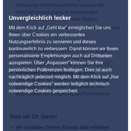
Betreuung und kontinuierlicher Ausbau der
Geschäftsbeziehungen zu bestehenden
Unvergleichlich lecker
Kooperationspartnern in Deiner Region
Mit dem Klick auf „Geht klar” ermöglichen Sie uns
Vertriebsaktivitäten:
Konzeption, Umsetzung und
Ihnen über Cookies ein verbessertes
Steuerung von zielgerichteten
Nutzungserlebnis zu servieren und dieses
Vertriebskampagnen
kontinuierlich zu verbessern. Damit können wir Ihnen
Onboarding neuer Partner:
Begleitung und
personalisierte Empfehlungen auch auf Drittseiten
Unterstützung während der technischen
ausspielen. Über „Anpassen” können Sie Ihre
Anbindungsphase an unseren Hotelvergleich
persönlichen Präferenzen festlegen. Dies ist auch
Performance-Optimierung:
Laufende
nachträglich jederzeit möglich. Mit dem Klick auf „Nur
Unterstützung der Partner durch regelmäßige
notwendige Cookies” werden lediglich technisch
Qualitätskontrollen sowie Identifikation von
notwendige Cookies gespeichert.
Maßnahmen zur Steigerung der Performance
Was wir Dir bieten
Wir schätzen Deinen Einsatz und möchten