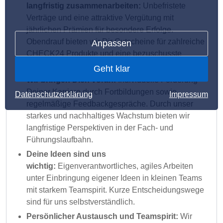
langfristig zusammenarbeiten:
Unbefristete
Verträge und eine attraktive Vergütung mit
jährlichen Prämien für besondere Erfolge.
Obendrauf bieten wir Dir Gutscheine für zahlreiche
Anpassen
CHECK24 Produkte und eine bezuschusste
betriebliche Altersversorgung.
Geht klar
Wir bringen Dich voran:
Individuelle Förderung
Deiner Karriere durch Fortbildungen sowie
Datenschutzerklärung
Impressum
regelmäßige Feedbackgespräche. Durch unser
starkes und nachhaltiges Wachstum bieten wir
langfristige Perspektiven in der Fach- und
Führungslaufbahn.
Deine Ideen sind uns
wichtig:
Eigenverantwortliches, agiles Arbeiten
unter Einbringung eigener Ideen in kleinen Teams
mit starkem Teamspirit. Kurze Entscheidungswege
sind für uns selbstverständlich.
Persönlicher Austausch und Teamspirit:
Wir