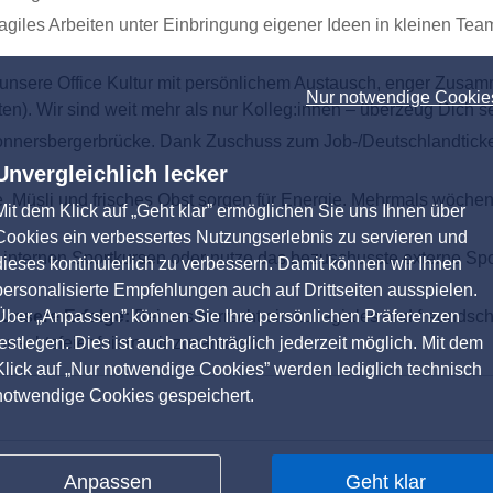
 agiles Arbeiten unter Einbringung eigener Ideen in kleinen Te
 unsere Office Kultur mit persönlichem Austausch, enger Zus
Nur notwendige Cookie
iten). Wir sind weit mehr als nur Kolleg:innen – überzeug Dich 
Donnersbergerbrücke. Dank Zuschuss zum Job-/Deutschlandticke
Unvergleichlich lecker
, Müsli und frisches Obst sorgen für Energie. Mehrmals wöchent
Mit dem Klick auf „Geht klar” ermöglichen Sie uns Ihnen über
Cookies ein verbessertes Nutzungserlebnis zu servieren und
en internen Sportkursen oder nutze das bezuschusste externe Sp
dieses kontinuierlich zu verbessern. Damit können wir Ihnen
personalisierte Empfehlungen auch auf Drittseiten ausspielen.
Über „Anpassen” können Sie Ihre persönlichen Präferenzen
unsere Erfolge:
Bei uns herrscht ein kollegiales und freundsch
festlegen. Dies ist auch nachträglich jederzeit möglich. Mit dem
achtsfeier feiern wir zusammen.
Klick auf „Nur notwendige Cookies” werden lediglich technisch
notwendige Cookies gespeichert.
Anpassen
Geht klar