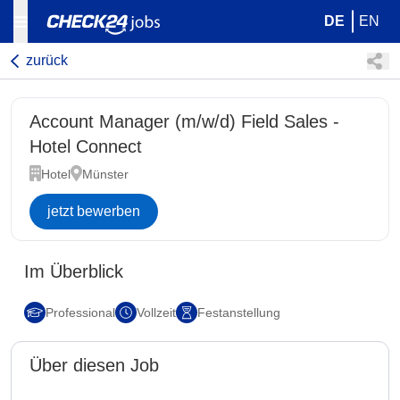
DE
EN
zurück
Account Manager (m/w/d) Field Sales -
Hotel Connect
Hotel
Münster
jetzt bewerben
Im Überblick
Professional
Vollzeit
Festanstellung
Über diesen Job