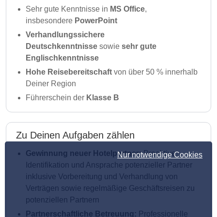
Sehr gute Kenntnisse in
MS Office
,
insbesondere
PowerPoint
Verhandlungssichere
Deutschkenntnisse
sowie
sehr gute
Englischkenntnisse
Hohe Reisebereitschaft
von über 50 % innerhalb
Deiner Region
Führerschein der
Klasse B
Zu Deinen Aufgaben zählen
Gewinnung neuer Hotelpartner:
Proaktive
Nur notwendige Cookies
Identifikation und Ansprache potenzieller Partner
inklusive Vorbereitung und Verhandlung von
Verträgen sowie regelmäßige Geschäftsreisen zu
potenziellen Partnern
Partnerschaftliche Betreuung:
Professionelle