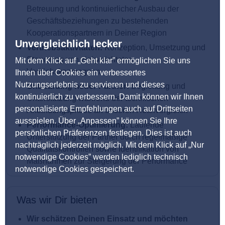
Betreuung und kontinuierlicher Ausbau der
Geschäftsbeziehungen zu bestehenden
Kooperationspartnern in Deiner Region
Unvergleichlich lecker
Vertriebsaktivitäten:
Konzeption, Umsetzung und
Steuerung von zielgerichteten
Mit dem Klick auf „Geht klar” ermöglichen Sie uns
Vertriebskampagnen
Ihnen über Cookies ein verbessertes
Nutzungserlebnis zu servieren und dieses
Onboarding neuer Partner:
Begleitung und
kontinuierlich zu verbessern. Damit können wir Ihnen
Unterstützung während der technischen
personalisierte Empfehlungen auch auf Drittseiten
Anbindungsphase an unseren Hotelvergleich
ausspielen. Über „Anpassen” können Sie Ihre
Performance-Optimierung:
Laufende
persönlichen Präferenzen festlegen. Dies ist auch
Unterstützung der Partner durch regelmäßige
nachträglich jederzeit möglich. Mit dem Klick auf „Nur
Qualitätskontrollen sowie Identifikation von
notwendige Cookies” werden lediglich technisch
Maßnahmen zur Steigerung der Performance
notwendige Cookies gespeichert.
Was wir Dir bieten
Wir schätzen Deinen Einsatz und möchten