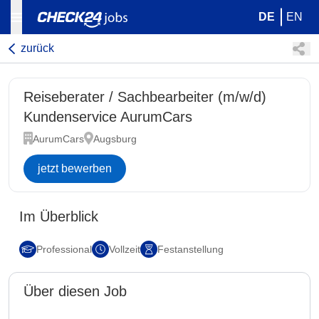
DE
EN
zurück
Reiseberater / Sachbearbeiter (m/w/d)
Kundenservice AurumCars
AurumCars
Augsburg
jetzt bewerben
Im Überblick
Professional
Vollzeit
Festanstellung
Über diesen Job