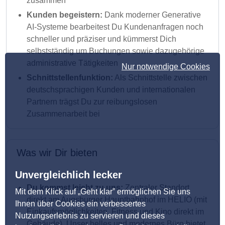
zusammen
Kunden begeistern:
Dank moderner Generative
AI-Systeme bearbeitest Du Kundenanfragen noch
schneller und präziser und kümmerst Dich
selbstständig um Buchungen sowie dazugehörige
administrative Tätigkeiten
Nur notwendige Cookies
Schnittstellenfunktion:
Als Schnittstelle zwischen
deutschsprachigen Kunden und internationalen
Partnern trägst Du zur reibungslosen
Zusammenarbeit bei
Was wir Dir bieten
Unvergleichlich lecker
Du kommst leicht zu uns:
Zentraler Standort
Mit dem Klick auf „Geht klar” ermöglichen Sie uns
direkt am Augsburger Hauptbahnhof im HELIO (mit
Ihnen über Cookies ein verbessertes
Einkaufsmöglichkeiten, Fitness und Kino direkt im
Nutzungserlebnis zu servieren und dieses
Gebäude). Unser helles und modernes Büro bietet