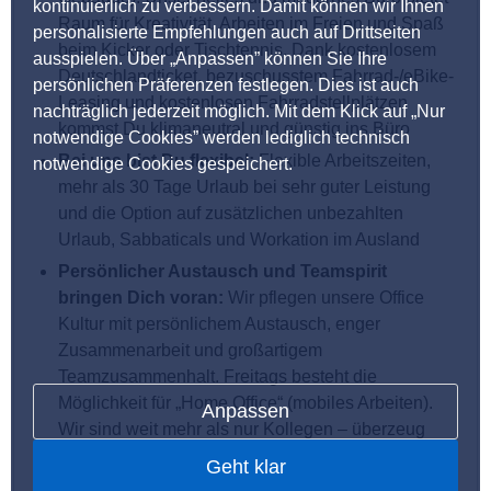
kontinuierlich zu verbessern. Damit können wir Ihnen
Raum für Kreativität, Arbeiten im Freien und Spaß
personalisierte Empfehlungen auch auf Drittseiten
beim Kicker oder Tischtennis. Dank kostenlosem
ausspielen. Über „Anpassen” können Sie Ihre
Deutschlandticket, bezuschusstem Fahrrad-/eBike-
persönlichen Präferenzen festlegen. Dies ist auch
Leasing und kostenlosen Fahrradstellplätzen
nachträglich jederzeit möglich. Mit dem Klick auf „Nur
kommst Du klimaneutral und günstig ins Büro
notwendige Cookies” werden lediglich technisch
Bei uns bist Du flexibel:
Flexible Arbeitszeiten,
notwendige Cookies gespeichert.
mehr als 30 Tage Urlaub bei sehr guter Leistung
und die Option auf zusätzlichen unbezahlten
Urlaub, Sabbaticals und Workation im Ausland
Persönlicher Austausch und Teamspirit
bringen Dich voran:
Wir pflegen unsere Office
Kultur mit persönlichem Austausch, enger
Zusammenarbeit und großartigem
Teamzusammenhalt. Freitags besteht die
Möglichkeit für „Home Office“ (mobiles Arbeiten).
Anpassen
Wir sind weit mehr als nur Kollegen – überzeug
Dich selbst von unserem CHECKito Spirit
Geht klar
Wir schätzen Deinen Einsatz:
Du startest mit