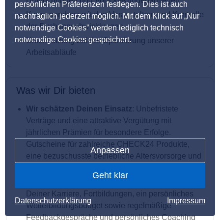
Umbuchungen und Vor-Ort-Kundenanliegen
persönlichen Präferenzen festlegen. Dies ist auch
Korrespondenz mit den Veranstaltern und Kontrolle
nachträglich jederzeit möglich. Mit dem Klick auf „Nur
der Buchungsabwicklungen
notwendige Cookies” werden lediglich technisch
notwendige Cookies gespeichert.
Unterstützung bei der Optimierung unserer
Arbeitsabläufe
Was wir Dir bieten
Wir schätzen Deinen Einsatz
: Unbefristete
Verträge und eine attraktive Vergütung mit
jährlichen Prämien für besondere Erfolge.
Gutscheine für zahlreiche CHECK24 Produkte,
Anpassen
eine bezuschusste betriebliche Altersvorsorge und
viele weitere Vergünstigungen gibt es oben drauf
Geht klar
Wir bringen Dich voran
: Individuelle Förderung
Deiner Karriere, Fortbildungen, ein persönliches
Datenschutzerklärung
Impressum
Weiterbildungsbudget sowie regelmäßige
Feedbackgespräche und persönliches Coaching