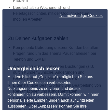
Problem
Bereitschaft zu Wochenend- und
Feiertagsschichten, mit der Möglichkeit zum
Nur notwendige Cookies
mobilen Arbeiten
Zu Deinen Aufgaben zählen
Kompetente Betreuung unserer Kunden bei allen
Fragen rund um das Thema Pauschalreisen per
Telefon und E-Mail
Anpassung von bestehenden Buchungen (z.B.
Unvergleichlich lecker
durch Kundenwünsche, Änderungen und
Mit dem Klick auf „Geht klar” ermöglichen Sie uns
Reservierung von Sonderleistungen)
Ihnen über Cookies ein verbessertes
Eigenständige Beantwortung und Bearbeitung von
Nutzungserlebnis zu servieren und dieses
Reklamationen und Kundenanfragen
kontinuierlich zu verbessern. Damit können wir Ihnen
Bearbeitung von Nachbuchungen,
personalisierte Empfehlungen auch auf Drittseiten
Sonderanmeldungen, Stornierungen,
ausspielen. Über „Anpassen” können Sie Ihre