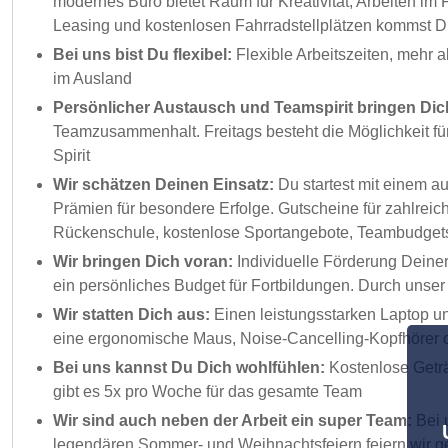
modernes Büro bietet Raum für Kreativität, Arbeiten i
Leasing und kostenlosen Fahrradstellplätzen kommst Du
Bei uns bist Du flexibel:
Flexible Arbeitszeiten, mehr 
im Ausland
Persönlicher Austausch und Teamspirit bringen Dic
Teamzusammenhalt. Freitags besteht die Möglichkeit fü
Spirit
Wir schätzen Deinen Einsatz:
Du startest mit einem au
Prämien für besondere Erfolge. Gutscheine für zahlrei
Rückenschule, kostenlose Sportangebote, Teambudgets 
Wir bringen Dich voran:
Individuelle Förderung Deine
ein persönliches Budget für Fortbildungen. Durch unse
Wir statten Dich aus:
Einen leistungsstarken Laptop u
eine ergonomische Maus, Noise-Cancelling-Kopfhörer o
Bei uns kannst Du Dich wohlfühlen:
Kostenlose Geträn
gibt es 5x pro Woche für das gesamte Team
Wir sind auch neben der Arbeit ein super Team:
Bei 
legendären Sommer- und Weihnachtsfeiern feiern wir 