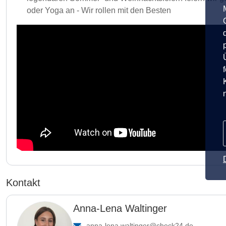
oder Yoga an - Wir rollen mit den Besten
Kontakt
Anna-Lena Waltinger
anna-lena.waltinger@check24.de