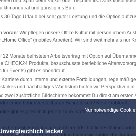
m Freien und Spaß beim Kicker oder Tischtennis. Dank kostenlo
 klimaneutral und günstig ins Büro
als 30 Tage Urlaub bei sehr guter Leistung und die Option auf z
h voran:
Wir pflegen unsere Office Kultur mit persönlichem A
r „Home Office“ (mobiles Arbeiten). Wir sind weit mehr als nu
f 12 Monate befristeten Arbeitsvertrag mit Option auf Übernahme
che CHECK24 Produkte, bezuschusste betriebliche Altersvorsorg
für Events) gibt es obendrauf
r Karriere durch interne und externe Fortbildungen, regelmäß
r starkes und nachhaltiges Wachstum bieten wir Perspektiven i
nd zwei zusätzliche Bildschirme bekommst Du direkt am ersten A
der einen höhenverstellbaren Schreibtisch? Kein Problem!
Nur notwendige Cookie
ke gibt es gekühlt in jedem Büro. Kaffee, Kakao, Müsli und fr
uns herrscht ein kollegiales und freundschaftliches Miteinander
Unvergleichlich lecker
gemeinsam unsere Erfolge. Zudem bieten wir zahlreiche Teame