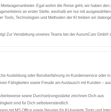
 Mietwagenanbieter. Egal wohin die Reise geht, wir haben den 
generlebnis an erster Stelle, weshalb wir nur mit ausgewählt
 Tools, Technologien und Methoden der KI treiben wir datenget
htig! Zur Verstärkung unseres Teams bei der AurumCars GmbH s
e Ausbildung oder Berufserfahrung im Kundenservice oder in 
iven Fähigkeiten sowie Freude am Austausch mit Kunden – auc
e Arbeitsweise sowie Durchsetzungsstärke zeichnen Dich aus
igkeit sind für Dich selbstverständlich
mgang mit MS Office sowie Neugier für KI-basierte Tools und Inte