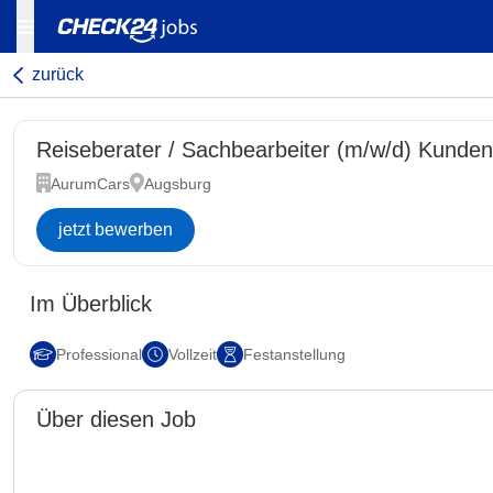
zurück
Reiseberater / Sachbearbeiter (m/w/d) Kunde
AurumCars
Augsburg
jetzt bewerben
Im Überblick
Professional
Vollzeit
Festanstellung
Über diesen Job