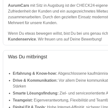
AurumCars
mit Sitz in Augsburg ist der CHECK24-eigene
Zufriedenheit der Kunden und ein ausgezeichnetes Mietwa
zusammenarbeiten. Durch den gezielten Einsatz modernster
Mehrwert für unsere Kunden.
Wenn Du etwas bewegen willst, bist Du bei uns genau ric
Kundenservice
. Wir freuen uns auf Deine Bewerbung!
Was Du mitbringst
Erfahrung & Know-how:
Abgeschlossene kaufmännisch
Drive & Kommunikation:
Vor allem Deine kommunikat
Stärken
Smarte Lösungsfindung:
Ziel- und serviceorientiert
Teamgeist:
Eigenverantwortung, Flexibilität und Teamfäh
Digital Fit & Tools:
Hohe Internet-Affinität, sicherer U