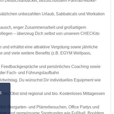
sem Deutschlandticket, bezuschusstem Fahrrad-/eBike-
usätzlichen unbezahlten Urlaub, Sabbaticals und Workation
ustausch, enger Zusammenarbeit und großartigem
r Kollegen – überzeug Dich selbst von unserem CHECKito
 und erhältst eine attraktive Vergütung sowie jährliche
e und viele weitere Benefits (z.B. EGYM Wellpass,
ige Feedbackgespräche und persönliches Coaching sowie
n der Fach- und Führungslaufbahn
rbeitstag. Du wünschst Dir individuelles Equipment wie
s
isches Obst sind regional und bio. Kostenloses Mittagessen
. Bei Biergarten- und Plärrerbesuchen, Office Partys und
vents und gemeinsame Sportrunden wie Fußball, Bouldern