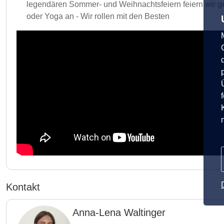
legendären Sommer- und Weihnachtsfeiern feiern wir 
oder Yoga an - Wir rollen mit den Besten
Kontakt
Anna-Lena Waltinger