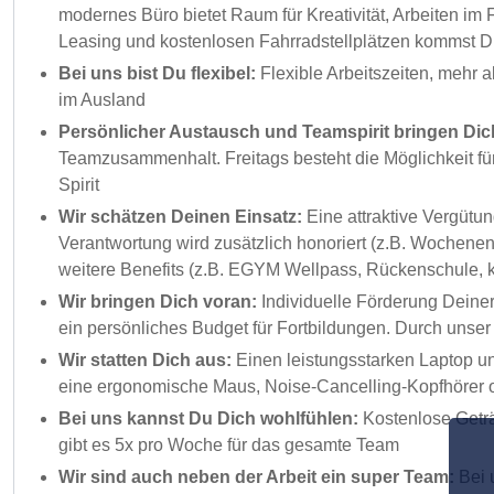
modernes Büro bietet Raum für Kreativität, Arbeiten i
Leasing und kostenlosen Fahrradstellplätzen kommst Du
Bei uns bist Du flexibel:
Flexible Arbeitszeiten, mehr 
im Ausland
Persönlicher Austausch und Teamspirit bringen Dic
Teamzusammenhalt. Freitags besteht die Möglichkeit fü
Spirit
Wir schätzen Deinen Einsatz:
Eine attraktive Vergütu
Verantwortung wird zusätzlich honoriert (z.B. Wochenen
weitere Benefits (z.B. EGYM Wellpass, Rückenschule, k
Wir bringen Dich voran:
Individuelle Förderung Deine
ein persönliches Budget für Fortbildungen. Durch unse
Wir statten Dich aus:
Einen leistungsstarken Laptop un
eine ergonomische Maus, Noise-Cancelling-Kopfhörer o
Bei uns kannst Du Dich wohlfühlen:
Kostenlose Geträn
gibt es 5x pro Woche für das gesamte Team
Wir sind auch neben der Arbeit ein super Team:
Bei u