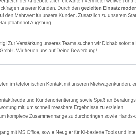
Vergleich der Angebote aller relevanten Vermieter weltweit und
Rückfragen unserer Kunden. Durch den
gezielten Einsatz mode
 auf den Mehrwert für unsere Kunden. Zusätzlich zu unserem St
m Hauptbahnhof Augsburg.
tig! Zur Verstärkung unseres Teams suchen wir Dichab sofort a
 GmbH. Wir freuen uns auf Deine Bewerbung!
reten im telefonischen Kontakt mit unseren Mietwagenkunden, e
 Kontaktfreude und Kundenorientierung sowie Spaß an Beratun
ntwortung mit, um schnell messbare Ergebnisse zu erzielen
um komplexe Zusammenhänge zu durchdringen sowie Hands-on-
gang mit MS Office, sowie Neugier für KI-basierte Tools und Int