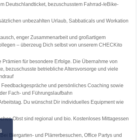
sem Deutschlandticket, bezuschusstem Fahrrad-/eBike-
usätzlichen unbezahlten Urlaub, Sabbaticals und Workation
ustausch, enger Zusammenarbeit und großartigem
r Kollegen – überzeug Dich selbst von unserem CHECKito
he Prämien für besondere Erfolge. Die Übernahme von
, bezuschusste betriebliche Altersvorsorge und viele
ndrauf
ige Feedbackgespräche und persönliches Coaching sowie
n der Fach- und Führungslaufbahn
rbeitstag. Du wünschst Dir individuelles Equipment wie
isches Obst sind regional und bio. Kostenloses Mittagessen
s
 Bei Biergarten- und Plärrerbesuchen, Office Partys und