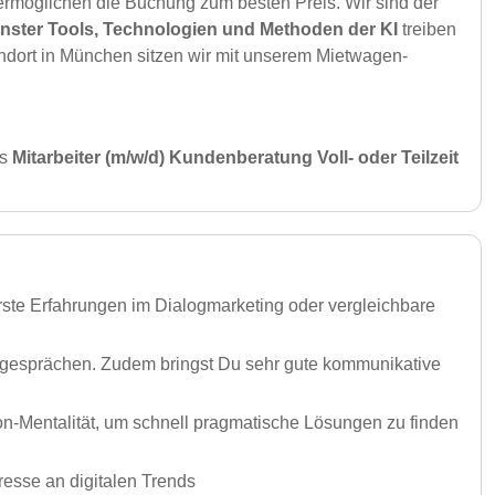
 ermöglichen die Buchung zum besten Preis. Wir sind der
rnster Tools, Technologien und Methoden der KI
treiben
andort in München sitzen wir mit unserem Mietwagen-
ls
Mitarbeiter (m/w/d) Kundenberatung Voll- oder Teilzeit
rste Erfahrungen im Dialogmarketing oder vergleichbare
gsgesprächen. Zudem bringst Du sehr gute kommunikative
Mentalität, um schnell pragmatische Lösungen zu finden
eresse an digitalen Trends