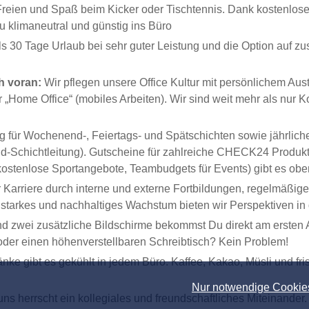
m Freien und Spaß beim Kicker oder Tischtennis. Dank kostenlo
 klimaneutral und günstig ins Büro
als 30 Tage Urlaub bei sehr guter Leistung und die Option auf z
h voran:
Wir pflegen unsere Office Kultur mit persönlichem A
r „Home Office“ (mobiles Arbeiten). Wir sind weit mehr als nu
ng für Wochenend-, Feiertags- und Spätschichten sowie jährlic
d-Schichtleitung). Gutscheine für zahlreiche CHECK24 Produkte
ostenlose Sportangebote, Teambudgets für Events) gibt es obe
r Karriere durch interne und externe Fortbildungen, regelmäß
r starkes und nachhaltiges Wachstum bieten wir Perspektiven i
d zwei zusätzliche Bildschirme bekommst Du direkt am ersten A
der einen höhenverstellbaren Schreibtisch? Kein Problem!
ke gibt es gekühlt in jedem Büro. Kaffee, Kakao, Müsli und fr
Nur notwendige Cookie
ns herrscht ein kollegiales und freundschaftliches Miteinander.