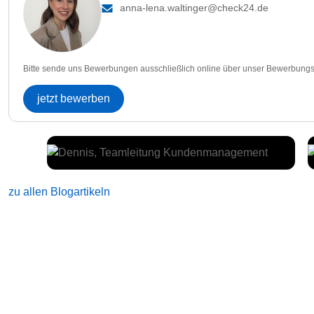
anna-lena.waltinger@check24.de
Bitte sende uns Bewerbungen ausschließlich online über unser Bewerbungs
jetzt bewerben
zu allen Blogartikeln