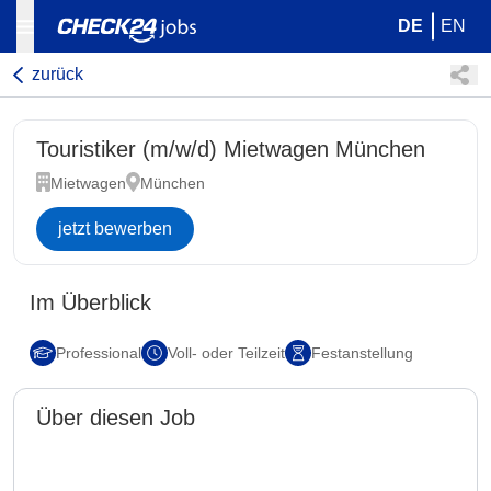
DE
EN
zurück
Touristiker (m/w/d) Mietwagen München
Mietwagen
München
jetzt bewerben
Im Überblick
Professional
Voll- oder Teilzeit
Festanstellung
Über diesen Job