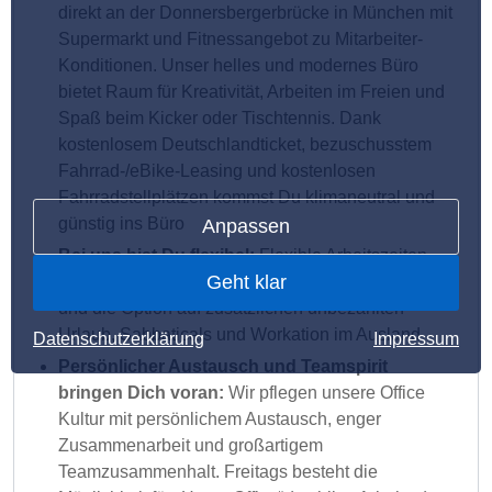
direkt an der Donnersbergerbrücke in München mit
Supermarkt und Fitnessangebot zu Mitarbeiter-
Konditionen. Unser helles und modernes Büro
bietet Raum für Kreativität, Arbeiten im Freien und
Spaß beim Kicker oder Tischtennis. Dank
kostenlosem Deutschlandticket, bezuschusstem
Fahrrad-/eBike-Leasing und kostenlosen
Fahrradstellplätzen kommst Du klimaneutral und
günstig ins Büro
Anpassen
Bei uns bist Du flexibel:
Flexible Arbeitszeiten,
Geht klar
mehr als 30 Tage Urlaub bei sehr guter Leistung
und die Option auf zusätzlichen unbezahlten
Urlaub, Sabbaticals und Workation im Ausland
Datenschutzerklärung
Impressum
Persönlicher Austausch und Teamspirit
bringen Dich voran:
Wir pflegen unsere Office
Kultur mit persönlichem Austausch, enger
Zusammenarbeit und großartigem
Teamzusammenhalt. Freitags besteht die