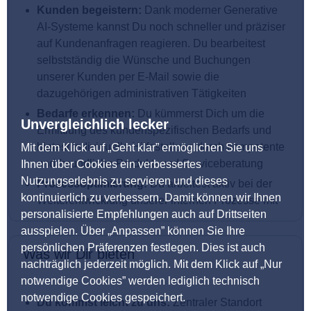
Kunden begeistern:
Dank moderner Generative
AI-Systeme kannst Du noch schneller und präziser
auf Kundenanfragen reagieren. Du bearbeitest
selbstständig die Wünsche und Buchungen
unserer Kunden per E-Mail sowie die
dazugehörigen administrativen Tätigkeiten
Bedarfe erkennen:
Du kümmerst Dich um die
Unvergleichlich lecker
Ermittlung des kundenspezifischen Bedarfs und
bietest individuelle Hilfestellung durch kompetente
Mit dem Klick auf „Geht klar” ermöglichen Sie uns
und freundliche Produkt- und Serviceberatung
Ihnen über Cookies ein verbessertes
Nutzungserlebnis zu servieren und dieses
Prozessoptimierung:
Du arbeitest aktiv bei der
kontinuierlich zu verbessern. Damit können wir Ihnen
Weiterentwicklung unserer internen Prozesse mit
personalisierte Empfehlungen auch auf Drittseiten
ausspielen. Über „Anpassen” können Sie Ihre
persönlichen Präferenzen festlegen. Dies ist auch
Was wir Dir bieten
nachträglich jederzeit möglich. Mit dem Klick auf „Nur
notwendige Cookies” werden lediglich technisch
notwendige Cookies gespeichert.
Du kommst leicht zu uns:
Zentraler Standort