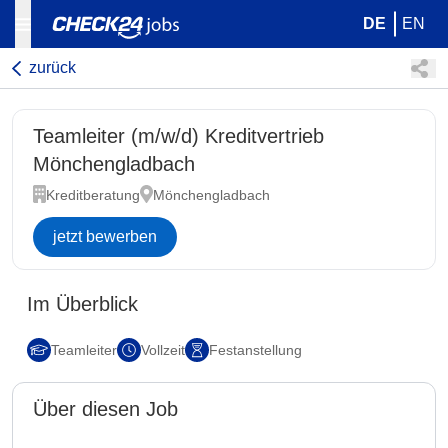
DE
EN
zurück
Teamleiter (m/w/d) Kreditvertrieb
Mönchengladbach
Kreditberatung
Mönchengladbach
jetzt bewerben
Im Überblick
Teamleiter
Vollzeit
Festanstellung
Über diesen Job