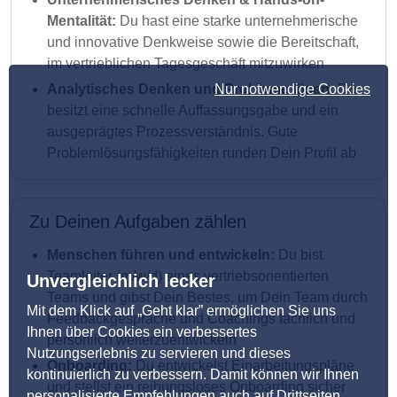
Mentalität:
Du hast eine starke unternehmerische
und innovative Denkweise sowie die Bereitschaft,
im vertrieblichen Tagesgeschäft mitzuwirken
Analytisches Denken und Probleme lösen:
Nur notwendige Cookies
Du
besitzt eine schnelle Auffassungsgabe und ein
ausgeprägtes Prozessverständnis. Gute
Problemlösungsfähigkeiten runden Dein Profil ab
Zu Deinen Aufgaben zählen
Menschen führen und entwickeln:
Du bist
Teamleiter (m/w/d) eines vertriebsorientierten
Unvergleichlich lecker
Teams und gibst Dein Bestes, um Dein Team durch
Mit dem Klick auf „Geht klar” ermöglichen Sie uns
Feedbackgespräche und Coachings fachlich und
Ihnen über Cookies ein verbessertes
persönlich weiterzuentwickeln
Nutzungserlebnis zu servieren und dieses
Onboarding:
Du entwickelst Einarbeitungspläne
kontinuierlich zu verbessern. Damit können wir Ihnen
und stellst ein reibungsloses Onboarding sicher
personalisierte Empfehlungen auch auf Drittseiten