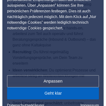
Analyse und Feedback:
Du fährst regelmäßig
ausspielen. Über „Anpassen” können Sie Ihre
Auswertungen und identifizierst Stärken und
persönlichen Präferenzen festlegen. Dies ist auch
Schwächen, um gezielte Entwicklungspläne für
nachträglich jederzeit möglich. Mit dem Klick auf „Nur
Dein Team zu erstellen
notwendige Cookies” werden lediglich technisch
notwendige Cookies gespeichert.
Kundenberatung:
Du bist sehr hands-on,
arbeitest zum Teil auch operativ und führst
Beratungsgespräche (Inbound & Outbound) – das
ganz ohne Kaltakquise
Recruiting:
Du führst regelmäßig
Vorstellungsgespräche, um Dein Team zu
erweitern
Ideen verwirklichen
: Du optimierst Prozesse und
arbeitest stetig an Weiterentwicklungen mit
Anpassen
Geht klar
Was wir Dir bieten
Dein Einsatz wird geschätzt:
unbefristete
Datenschutzerklärung
Impressum