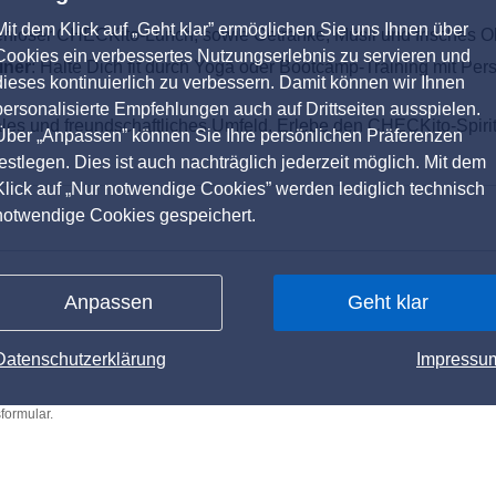
Mit dem Klick auf „Geht klar” ermöglichen Sie uns Ihnen über
tenloser CHECKito-Lunch, sowie Getränke, Müsli und frisches O
Cookies ein verbessertes Nutzungserlebnis zu servieren und
iner
: Halte Dich fit durch Yoga oder Bootcamp-Training mit P
dieses kontinuierlich zu verbessern. Damit können wir Ihnen
personalisierte Empfehlungen auch auf Drittseiten ausspielen.
giales und freundschaftliches Umfeld. Erlebe den CHECKito-Spir
Über „Anpassen” können Sie Ihre persönlichen Präferenzen
festlegen. Dies ist auch nachträglich jederzeit möglich. Mit dem
Klick auf „Nur notwendige Cookies” werden lediglich technisch
notwendige Cookies gespeichert.
Anpassen
Geht klar
Datenschutzerklärung
Impressu
formular.