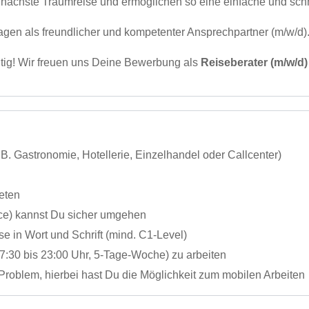
hre nächste Traumreise und ermöglichen so eine einfache und sc
gen als freundlicher und kompetenter Ansprechpartner (m/w/d)
htig! Wir freuen uns Deine Bewerbung als
Reiseberater (m/w/d)
B. Gastronomie, Hotellerie, Einzelhandel oder Callcenter)
eten
ce) kannst Du sicher umgehen
e in Wort und Schrift (mind. C1-Level)
 7:30 bis 23:00 Uhr, 5-Tage-Woche) zu arbeiten
Problem, hierbei hast Du die Möglichkeit zum mobilen Arbeiten