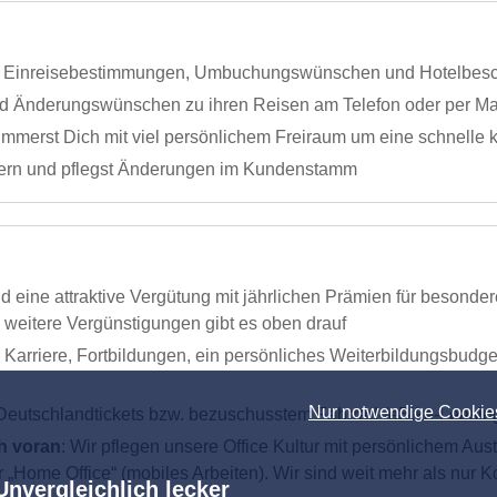
n, Einreisebestimmungen, Umbuchungswünschen und Hotelbes
nd Änderungswünschen zu ihren Reisen am Telefon oder per Ma
ümmerst Dich mit viel persönlichem Freiraum um eine schnelle
ltern und pflegst Änderungen im Kundenstamm
und eine attraktive Vergütung mit jährlichen Prämien für besond
e weitere Vergünstigungen gibt es oben drauf
er Karriere, Fortbildungen, ein persönliches Weiterbildungsbu
Nur notwendige Cookie
eutschlandtickets bzw. bezuschusstem Fahrrad-/eBike-Leasing
h voran
: Wir pflegen unsere Office Kultur mit persönlichem A
r „Home Office“ (mobiles Arbeiten). Wir sind weit mehr als nu
Unvergleichlich lecker