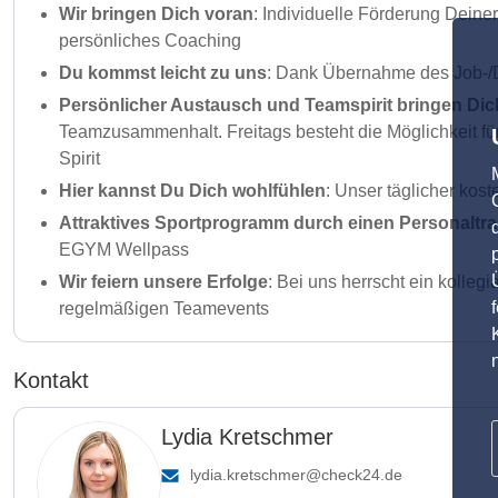
Wir bringen Dich voran
: Individuelle Förderung Dein
persönliches Coaching
Du kommst leicht zu uns
: Dank Übernahme des Job-/D
Persönlicher Austausch und Teamspirit bringen Dic
Teamzusammenhalt. Freitags besteht die Möglichkeit fü
Spirit
Hier kannst Du Dich wohlfühlen
: Unser täglicher kos
Attraktives Sportprogramm durch einen Personaltra
EGYM Wellpass
Wir feiern unsere Erfolge
: Bei uns herrscht ein kolle
regelmäßigen Teamevents
Kontakt
Lydia Kretschmer
lydia.kretschmer@check24.de