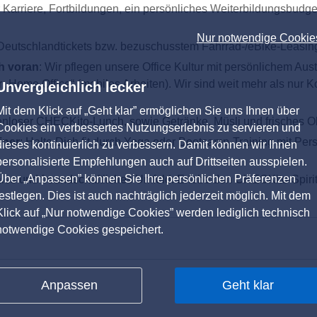
er Karriere, Fortbildungen, ein persönliches Weiterbildungsbu
Nur notwendige Cookie
eutschlandtickets bzw. bezuschusstem Fahrrad-/eBike-Leasing
h voran
: Wir pflegen unsere Office Kultur mit persönlichem A
r „Home Office“ (mobiles Arbeiten). Wir sind weit mehr als nu
Unvergleichlich lecker
Mit dem Klick auf „Geht klar” ermöglichen Sie uns Ihnen über
tenloser CHECKito-Lunch, sowie Getränke, Müsli und frisches O
Cookies ein verbessertes Nutzungserlebnis zu servieren und
iner
: Halte Dich fit durch Yoga oder Bootcamp-Training mit P
dieses kontinuierlich zu verbessern. Damit können wir Ihnen
personalisierte Empfehlungen auch auf Drittseiten ausspielen.
Über „Anpassen” können Sie Ihre persönlichen Präferenzen
giales und freundschaftliches Umfeld. Erlebe den CHECKito-Spir
festlegen. Dies ist auch nachträglich jederzeit möglich. Mit dem
Klick auf „Nur notwendige Cookies” werden lediglich technisch
notwendige Cookies gespeichert.
Anpassen
Geht klar