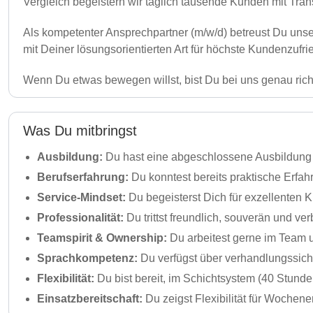
Vergleich begeistern wir täglich tausende Kunden mit Tra
Als kompetenter Ansprechpartner (m/w/d) betreust Du u
mit Deiner lösungsorientierten Art für höchste Kundenzufri
Wenn Du etwas bewegen willst, bist Du bei uns genau rich
Was Du mitbringst
Ausbildung:
Du hast eine abgeschlossene Ausbildung 
Berufserfahrung:
Du konntest bereits praktische Erfah
Service-Mindset:
Du begeisterst Dich für exzellenten
Professionalität:
Du trittst freundlich, souverän und ve
Teamspirit & Ownership:
Du arbeitest gerne im Team 
Sprachkompetenz:
Du verfügst über verhandlungssiche
Flexibilität:
Du bist bereit, im Schichtsystem (40 Stund
Einsatzbereitschaft:
Du zeigst Flexibilität für Wochen