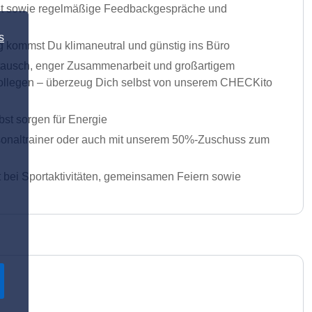
dget sowie regelmäßige Feedbackgespräche und
s
 kommst Du klimaneutral und günstig ins Büro
ustausch, enger Zusammenarbeit und großartigem
r Kollegen – überzeug Dich selbst von unserem CHECKito
bst sorgen für Energie
ersonaltrainer oder auch mit unserem 50%-Zuschuss zum
it bei Sportaktivitäten, gemeinsamen Feiern sowie