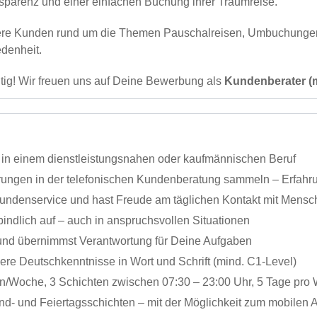
nsparenz und einer einfachen Buchung ihrer Traumreise.
nsere Kunden rund um die Themen Pauschalreisen, Umbuchung
edenheit.
tig! Wir freuen uns auf Deine Bewerbung als
Kundenberater (
in einem dienstleistungsnahen oder kaufmännischen Beruf
rungen in der telefonischen Kundenberatung sammeln – Erfahrung
 Kundenservice und hast Freude am täglichen Kontakt mit Mens
rbindlich auf – auch in anspruchsvollen Situationen
und übernimmst Verantwortung für Deine Aufgaben
re Deutschkenntnisse in Wort und Schrift (mind. C1-Level)
en/Woche, 3 Schichten zwischen 07:30 – 23:00 Uhr, 5 Tage pro 
end- und Feiertagsschichten – mit der Möglichkeit zum mobilen 