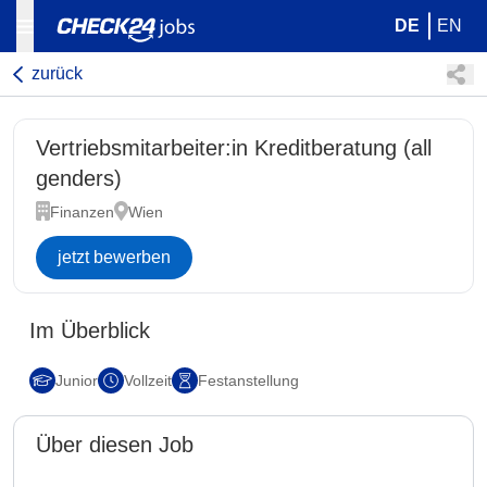
DE
EN
zurück
Vertriebsmitarbeiter:in Kreditberatung (all
genders)
Finanzen
Wien
jetzt bewerben
Im Überblick
Junior
Vollzeit
Festanstellung
Über diesen Job