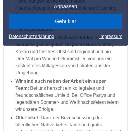
Fortbildungen sowie regelmäßige
Anpassen
Feedbackgespräche und persönliches Coaching.
Durch unser starkes und nachhaltiges Wachstum
Geht klar
bieten wir Perspektiven in der Fach- und
Führungslaufbahn.
Datenschutzerklärung
Impressum
Bei uns kannst Du Dich wohlfühlen:
Kostenlose
Getränke gibt es gekühlt in jedem Büro. Kaffee,
Kakao und frisches Obst sind regional und bio.
Drei Mal pro Woche bekommst Du von uns ein
kostenfreies Mittagessen von Lokalen aus der
Umgebung.
Wir sind auch neben der Arbeit ein super
Team:
Bei uns herrscht ein kollegiales und
freundschaftliches Umfeld. Bei Office Partys und
legendären Sommer- und Weihnachtsfeiern feiern
wir unsere Erfolge.
Öffi-Ticket:
Dank der Bezuschussung der
öffentlichen Nahverkehrs-Tarife und gratis