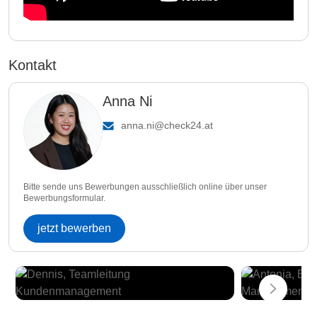
Kontakt
Anna Ni
anna.ni@check24.at
Bitte sende uns Bewerbungen ausschließlich online über unser
Bewerbungsformular.
jetzt bewerben