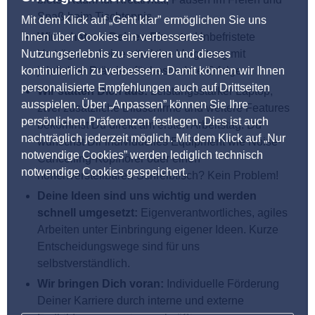
Spaß beim Tischtennis.
Mit dem Klick auf „Geht klar” ermöglichen Sie uns
Ihnen über Cookies ein verbessertes
Wir schätzen Deinen Einsatz
: Unbefristete
Nutzungserlebnis zu servieren und dieses
Verträge und eine attraktive Vergütung mit
kontinuierlich zu verbessern. Damit können wir Ihnen
jährlichen Prämien für besondere Erfolge.
personalisierte Empfehlungen auch auf Drittseiten
Wir statten Dich aus:
Leistungsstarker Laptop,
ausspielen. Über „Anpassen” können Sie Ihre
zwei zusätzliche Bildschirme und weitere Features
persönlichen Präferenzen festlegen. Dies ist auch
bekommst Du direkt am ersten Arbeitstag. Du
nachträglich jederzeit möglich. Mit dem Klick auf „Nur
wünschst Dir individuelles Equipment wie Noise-
notwendige Cookies” werden lediglich technisch
Cancelling-Kopfhörer oder einen
notwendige Cookies gespeichert.
höhenverstellbaren Schreibtisch? Kein Problem!
Deine Ideen sind uns wichtig und werden
schnell umgesetzt:
Eigenverantwortliches, agiles
Arbeiten unter Einbringung eigener Ideen. Kurze
Entscheidungswege sind für uns
selbstverständlich.
Wir bringen Dich voran:
Individuelle Förderung
Deiner Karriere durch interne und externe