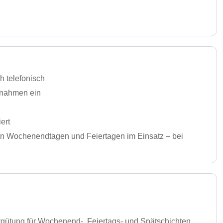
 telefonisch
ßnahmen ein
ert
lnen Wochenendtagen und Feiertagen im Einsatz – bei
Vergütung für Wochenend-, Feiertags- und Spätschichten