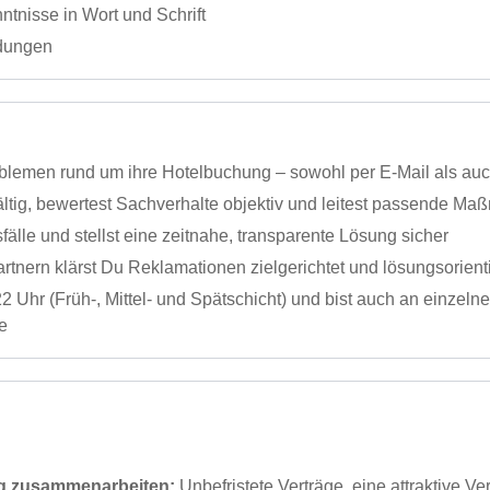
tnisse in Wort und Schrift
ndungen
lemen rund um ihre Hotelbuchung – sowohl per E-Mail als auch
ltig, bewertest Sachverhalte objektiv und leitest passende Ma
älle und stellst eine zeitnahe, transparente Lösung sicher
rtnern klärst Du Reklamationen zielgerichtet und lösungsorienti
22 Uhr (Früh-, Mittel- und Spätschicht) und bist auch an einze
e
ig zusammenarbeiten:
Unbefristete Verträge, eine attraktive 