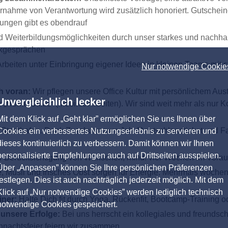
ernahme von Verantwortung wird zusätzlich honoriert. Gutsche
gungen gibt es obendrauf
nd Weiterbildungsmöglichkeiten durch unser starkes und nachha
ckgesprächen
rbeiten unter Einbringung eigener Ideen in kleinen Teams mit 
Nur notwendige Cookie
h voran:
Wir pflegen unsere Office Kultur mit persönlichem A
Unvergleichlich lecker
r „Home Office“ (mobiles Arbeiten). Wir sind weit mehr als nu
Mit dem Klick auf „Geht klar” ermöglichen Sie uns Ihnen über
m Stadthafen. Dank Zuschuss zum Job-/Deutschlandticket und F
Cookies ein verbessertes Nutzungserlebnis zu servieren und
dieses kontinuierlich zu verbessern. Damit können wir Ihnen
personalisierte Empfehlungen auch auf Drittseiten ausspielen.
er Berücksichtigung von Wünschen, mind. vier Wochen im Voraus
Über „Anpassen” können Sie Ihre persönlichen Präferenzen
 Müsli und frisches Obst sorgen für Energie. Mehrmals wöchent
festlegen. Dies ist auch nachträglich jederzeit möglich. Mit dem
Klick auf „Nur notwendige Cookies” werden lediglich technisch
iner:
Halte Dich fit durch Yoga, Rückenfit, Bootcamp-Training
notwendige Cookies gespeichert.
unsere Erfolge:
Bei uns herrscht ein kollegiales und freundsch
nachtsfeier feiern wir zusammen