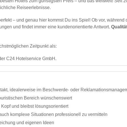
ten Hotels zum günstigsten Preis – und das weltweit! Seit 20
chliche Reiseerlebnisse.
 perfekt – und genau hier kommst Du ins Spiel! Ob vor, während
sungen und findet immer eine kundenorientierte Antwort.
Qualitä
hstmöglichen Zeitpunkt als:
der C24 Hotelservice GmbH.
ontakt, idealerweise im Beschwerde- oder Reklamationsmanage
uristischen Bereich wünschenswert
 Kopf und bleibst lösungsorientiert
auch komplexe Situationen professionell zu vermitteln
reichung und eigenen Ideen