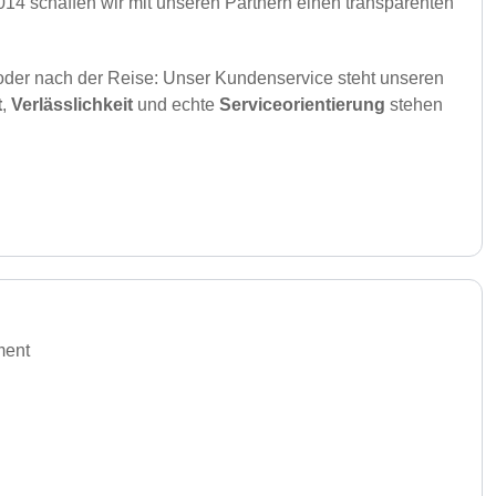
14 schaffen wir mit unseren Partnern einen transparenten
 oder nach der Reise: Unser Kundenservice steht unseren
t
,
Verlässlichkeit
und echte
Serviceorientierung
stehen
ment