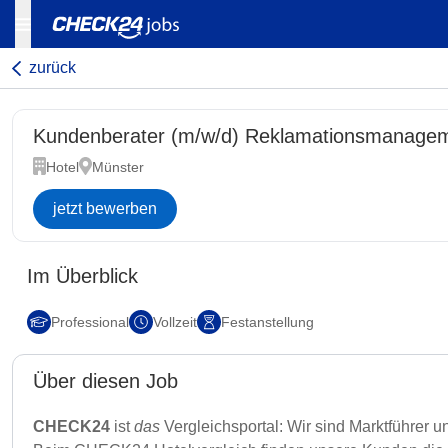
zurück
Kundenberater (m/w/d) Reklamationsmanageme
Hotel
Münster
jetzt bewerben
Im Überblick
Professional
Vollzeit
Festanstellung
Über diesen Job
CHECK24
ist
das
Vergleichsportal: Wir sind Marktführer 