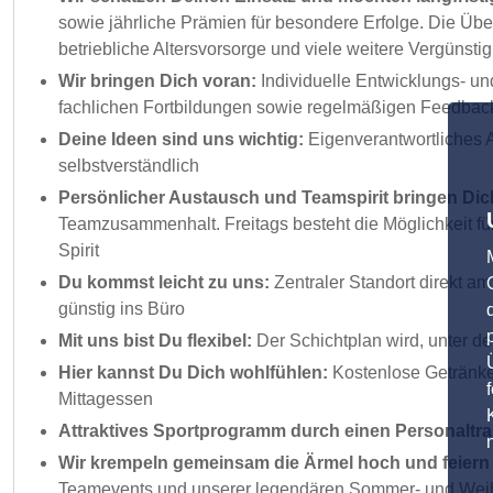
sowie jährliche Prämien für besondere Erfolge. Die Üb
betriebliche Altersvorsorge und viele weitere Vergünsti
Wir bringen Dich voran:
Individuelle Entwicklungs- u
fachlichen Fortbildungen sowie regelmäßigen Feedba
Deine Ideen sind uns wichtig:
Eigenverantwortliches A
selbstverständlich
Persönlicher Austausch und Teamspirit bringen Dic
Teamzusammenhalt. Freitags besteht die Möglichkeit fü
Spirit
Du kommst leicht zu uns:
Zentraler Standort direkt a
günstig ins Büro
Mit uns bist Du flexibel:
Der Schichtplan wird, unter d
Hier kannst Du Dich wohlfühlen:
Kostenlose Getränke,
Mittagessen
Attraktives Sportprogramm durch einen Personaltra
Wir krempeln gemeinsam die Ärmel hoch und feiern 
Teamevents und unserer legendären Sommer- und Weih