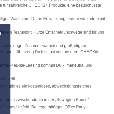
ine für zahlreiche CHECK24 Produkte, eine bezuschusste
ltiges Wachstum. Deine Entwicklung fördern wir zudem mit
starkem Teamspirit. Kurze Entscheidungswege sind für uns
s
ustausch, enger Zusammenarbeit und großartigem
r Kollegen – überzeug Dich selbst von unserem CHECKito
ahrrad-/ eBike-Leasing kommst Du klimaneutral und
 erstellt
lich gibt es ein kostenloses, abwechslungsreiches
 oder auch zwischendurch in der „Bewegten Pause“
aftliches Umfeld. Bei regelmäßigen Office Partys,