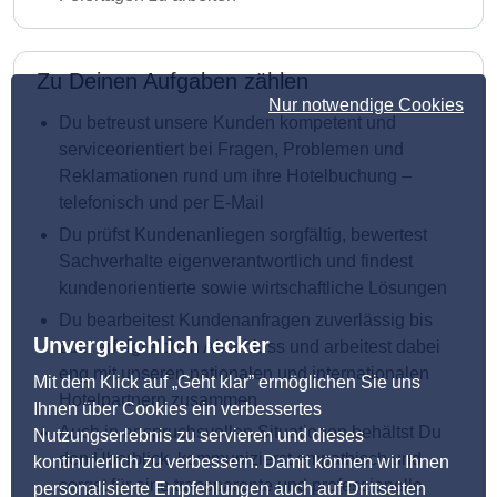
Zu Deinen Aufgaben zählen
Nur notwendige Cookies
Du betreust unsere Kunden kompetent und
serviceorientiert bei Fragen, Problemen und
Reklamationen rund um ihre Hotelbuchung –
telefonisch und per E-Mail
Du prüfst Kundenanliegen sorgfältig, bewertest
Sachverhalte eigenverantwortlich und findest
kundenorientierte sowie wirtschaftliche Lösungen
Du bearbeitest Kundenanfragen zuverlässig bis
Unvergleichlich lecker
zum erfolgreichen Abschluss und arbeitest dabei
eng mit unseren nationalen und internationalen
Mit dem Klick auf „Geht klar” ermöglichen Sie uns
Hotelpartnern zusammen
Ihnen über Cookies ein verbessertes
Auch in anspruchsvollen Situationen behältst Du
Nutzungserlebnis zu servieren und dieses
den Überblick, kommunizierst empathisch und
kontinuierlich zu verbessern. Damit können wir Ihnen
sorgst für eine transparente und professionelle
personalisierte Empfehlungen auch auf Drittseiten