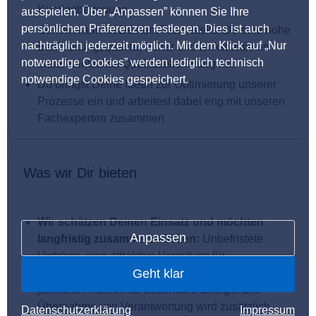
Kundenbetreuung
ausspielen. Über „Anpassen” können Sie Ihre
persönlichen Präferenzen festlegen. Dies ist auch
Gemeinsam mit Deinem Team stellst Du eine hohe
nachträglich jederzeit möglich. Mit dem Klick auf „Nur
Bearbeitungsqualität sicher und wirkst aktiv an
notwendige Cookies” werden lediglich technisch
unserer internen Qualitätssicherung mit
notwendige Cookies gespeichert.
Du bringst Deine Ideen zur Optimierung unserer
Prozesse ein und arbeitest dabei eng mit unseren
Fachexperten zusammen
Was wir Dir bieten
Wir schätzen Deinen Einsatz und möchten
Anpassen
langfristig zusammenarbeiten:
Unbefristete
Verträge, eine attraktive Vergütung für
Wochenend-, Feiertags- und Spätschichten sowie
Geht klar
jährliche Prämien für besondere Erfolge. Die
Übernahme von Verantwortung wird zusätzlich
Datenschutzerklärung
Impressum