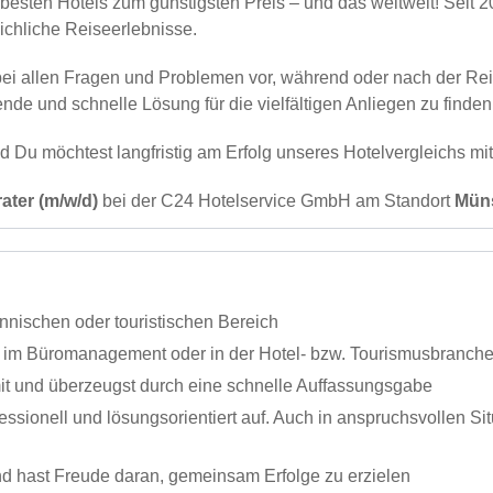
ten Hotels zum günstigsten Preis – und das weltweit! Seit 20
chliche Reiseerlebnisse.
bei allen Fragen und Problemen vor, während oder nach der Reis
e und schnelle Lösung für die vielfältigen Anliegen zu finden 
nd Du möchtest langfristig am Erfolg unseres Hotelvergleichs m
ter (m/w/d)
bei der C24 Hotelservice GmbH am Standort
Mün
nischen oder touristischen Bereich
g, im Büromanagement oder in der Hotel- bzw. Tourismusbranc
mit und überzeugst durch eine schnelle Auffassungsgabe
ofessionell und lösungsorientiert auf. Auch in anspruchsvollen S
und hast Freude daran, gemeinsam Erfolge zu erzielen