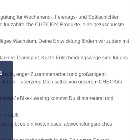
Vergütung für Wochenend-, Feiertags- und Spätschichten
ine für zahlreiche CHECK24 Produkte, eine bezuschusste
ltiges Wachstum. Deine Entwicklung fördern wir zudem mit
starkem Teamspirit. Kurze Entscheidungswege sind für uns
s
ustausch, enger Zusammenarbeit und großartigem
r Kollegen – überzeug Dich selbst von unserem CHECKito
ahrrad-/ eBike-Leasing kommst Du klimaneutral und
 erstellt
lich gibt es ein kostenloses, abwechslungsreiches