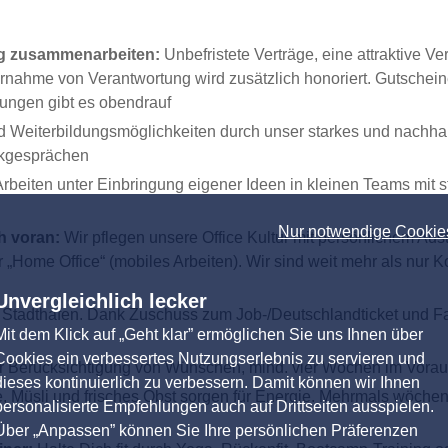
ig zusammenarbeiten:
Unbefristete Verträge, eine attraktive 
ernahme von Verantwortung wird zusätzlich honoriert. Gutsche
gungen gibt es obendrauf
nd Weiterbildungsmöglichkeiten durch unser starkes und nachha
ckgesprächen
rbeiten unter Einbringung eigener Ideen in kleinen Teams mit 
Nur notwendige Cookie
h voran:
Wir pflegen unsere Office Kultur mit persönlichem A
r „Home Office“ (mobiles Arbeiten). Wir sind weit mehr als nu
Unvergleichlich lecker
m Stadthafen. Dank Zuschuss zum Job-/Deutschlandticket und F
Mit dem Klick auf „Geht klar” ermöglichen Sie uns Ihnen über
Cookies ein verbessertes Nutzungserlebnis zu servieren und
er Berücksichtigung von Wünschen, mind. vier Wochen im Voraus
dieses kontinuierlich zu verbessern. Damit können wir Ihnen
 Müsli und frisches Obst sorgen für Energie. Mehrmals wöchent
personalisierte Empfehlungen auch auf Drittseiten ausspielen.
Über „Anpassen” können Sie Ihre persönlichen Präferenzen