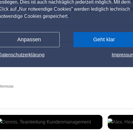
iner:
Halte Dich fit durch Yoga, Rückenfit, Bootcamp-Training
festlegen. Dies ist auch nachträglich jederzeit möglich. Mit dem
unsere Erfolge:
Klick auf „Nur notwendige Cookies” werden lediglich technisch
Bei uns herrscht ein kollegiales und freundsch
nachtsfeier feiern wir zusammen
notwendige Cookies gespeichert.
Anpassen
Geht klar
Datenschutzerklärung
Impressu
formular.