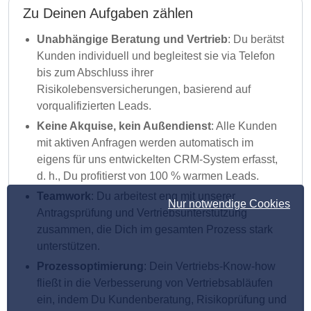
Zu Deinen Aufgaben zählen
Unabhängige Beratung und Vertrieb
: Du berätst
Kunden individuell und begleitest sie via Telefon
bis zum Abschluss ihrer
Risikolebensversicherungen, basierend auf
vorqualifizierten Leads.
Keine Akquise, kein Außendienst
: Alle Kunden
mit aktiven Anfragen werden automatisch im
eigens für uns entwickelten CRM-System erfasst,
d. h., Du profitierst von 100 % warmen Leads.
Teamwork
: Du arbeitest eng mit unserer
Nur notwendige Cookies
Antragsprüfung und Vertriebsunterstützung
zusammen, die Dich im gesamten Prozess stark
unterstützen.
Prozessoptimierung
: Dein Vertriebs-Know-how
fließt in die Verbesserung von Vertriebsabläufen
ein, indem Du Kundenberatung, Risikoprüfung und