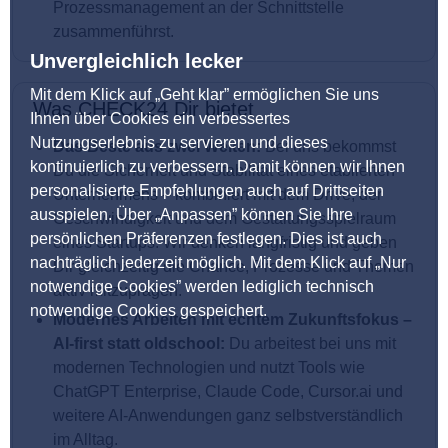
Prozessmanagement an der Schnittstelle
zusammenführst.
Unvergleichlich lecker
Mit dem Klick auf „Geht klar” ermöglichen Sie uns
Was CHECK24 Dir bietet
Ihnen über Cookies ein verbessertes
Nutzungserlebnis zu servieren und dieses
Das Beste aus zwei Welten:
Bei uns bekommst
kontinuierlich zu verbessern. Damit können wir Ihnen
Du die Sicherheit und Stabilität eines etablierten
personalisierte Empfehlungen auch auf Drittseiten
Unternehmens – kombiniert mit dem Drive, der
ausspielen. Über „Anpassen” können Sie Ihre
Geschwindigkeit und dem Gestaltungsspielraum
persönlichen Präferenzen festlegen. Dies ist auch
eines Startups. Wir denken langfristig und geben
nachträglich jederzeit möglich. Mit dem Klick auf „Nur
Dir gleichzeitig die Chance, Prozesse und Themen
notwendige Cookies” werden lediglich technisch
aktiv mitzuprägen.
notwendige Cookies gespeichert.
Modernes Arbeiten mit echtem Zukunftsfokus –
AI-first statt oldschool:
Du arbeitest bei uns mit
modernen Technologien und nutzt Tools wie
ChatGPT Enterprise, Claude Code, Cursor.ai und
weitere AI-Anwendungen ganz selbstverständlich
im Alltag.