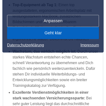
Top-Equipment ab Tag 1:
Einen top
ausgestatteten, ergonomischen Arbeitsplatz mit
leistungsstarkem MacBook, zusätzlichen
Anpassen
Bildschirmen und höhenverstellbarem
Schreibtisch. Weiteres individuelles Equipment
Geht klar
wie Noise-Cancelling-Kopfhörer oder
ergonomische Maus? Bekommst Du natürlich
auch.
Datenschutzerklärung
Impressum
Wachstum, das wirklich möglich ist:
Durch unser
starkes Wachstum entstehen echte Chancen,
schnell Verantwortung zu übernehmen und Dich
fachlich wie persönlich weiterzuentwickeln. Dafür
stehen Dir individuelle Weiterbildungs- und
Entwicklungsmöglichkeiten sowie ein breiter
Trainingskatalog zur Verfügung.
Exzellente Verdienstmöglichkeiten in einer
stark wachsenden Versicherungssparte:
Bei
sehr guter Leistung liegt das durchschnittliche