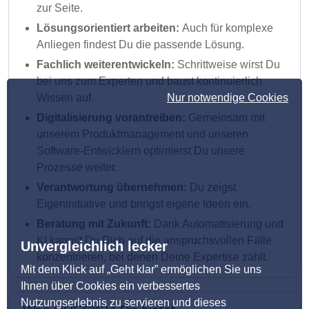
zur Seite.
Lösungsorientiert arbeiten:
Auch für komplexe
Anliegen findest Du die passende Lösung.
Fachlich weiterentwickeln:
Schrittweise wirst Du
bei uns zum Experten und baust kontinuierlich
Nur notwendige Cookies
Wissen auf.
Digitalisierung vorantreiben:
Gemeinsam mit
unserem Produktmanagement und unseren
Software-Entwicklern optimierst Du unsere
Prozesse weiter.
Verantwortung übernehmen:
Du zeigst
Eigeninitiative und bringst eigene Ideen ein.
Beratung mit Zukunft:
Dank Automatisierung und
KI kannst Du Dich auf die anspruchsvollen Fälle
Unvergleichlich lecker
konzentrieren, bei denen Deine Expertise zählt.
Mit dem Klick auf „Geht klar” ermöglichen Sie uns
Ihnen über Cookies ein verbessertes
Nutzungserlebnis zu servieren und dieses