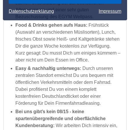
starken Unterstützung bei der betrieblichen
Altersvorsorge und einer sehr guten
Datenschutzerklärung
Impressum
Bezuschussung des EGYM Wellpass.
Food & Drinks gehen aufs Haus:
Frühstück
(Auswahl an verschiedenen Müslisorten), Lunch,
frisches Obst sowie Heiß- und Kaltgetränke stehen
Dir die ganze Woche kostenlos zur Verfügung.
Kurz gesagt: Du musst Dich um einiges kümmern –
aber nicht um Dein Essen im Office.
Easy & nachhaltig unterwegs:
Durch unseren
zentralen Standort erreichst Du uns bequem mit
öffentlichen Verkehrsmitteln oder dem Fahrrad.
Dabei profitierst Du von einem komplett
kostenfreien Deutschlandticket oder einer
Förderung für Dein Firmenfahrradleasing.
Bei uns gibt’s kein 08/15 - keine
spartenübergreifende und oberflächliche
Kundenberatung:
Wir arbeiten Dich intensiv ein,