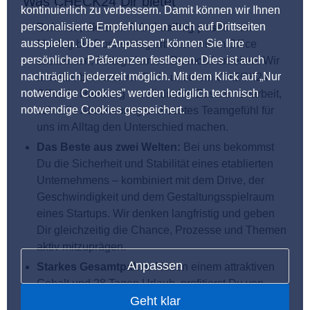
Was CHECK24 Dir bietet
kontinuierlich zu verbessern. Damit können wir Ihnen
personalisierte Empfehlungen auch auf Drittseiten
Balance, die zum Arbeitsalltag passt:
Von
ausspielen. Über „Anpassen” können Sie Ihre
Montag bis Donnerstag arbeiten wir im Office
persönlichen Präferenzen festlegen. Dies ist auch
zusammen, freitags kannst Du mobil arbeiten. Wir
nachträglich jederzeit möglich. Mit dem Klick auf „Nur
arbeiten bewusst vor Ort in unserem CHECK24
notwendige Cookies” werden lediglich technisch
Office in Hamburg – weil direkte Zusammenarbeit,
notwendige Cookies gespeichert.
schnelle Abstimmung und echtes Teamgefühl für
uns im Alltag den Unterschied machen.
Das Beste aus zwei Welten:
Bei uns bekommst
Du die Sicherheit und Stabilität eines etablierten
Unternehmens – kombiniert mit dem Drive, der
Geschwindigkeit und dem Gestaltungsspielraum
eines Startups. Wir denken langfristig und geben
Dir gleichzeitig die Chance, Prozesse und Themen
aktiv mitzuprägen.
Anpassen
Starkes Gesamtpaket:
Neben einem attraktiven
Gehalt und 28 Tagen Urlaub, profitierst Du von
Geht klar
Gutscheinen für viele CHECK24-Produkte, einer