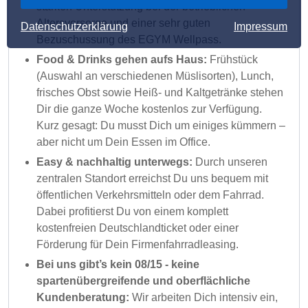
starken Unterstützung bei der betrieblichen
Altersvorsorge und einer sehr guten
Datenschutzerklärung
Impressum
Bezuschussung des EGYM Wellpass.
Food & Drinks gehen aufs Haus:
Frühstück
(Auswahl an verschiedenen Müslisorten), Lunch,
frisches Obst sowie Heiß- und Kaltgetränke stehen
Dir die ganze Woche kostenlos zur Verfügung.
Kurz gesagt: Du musst Dich um einiges kümmern –
aber nicht um Dein Essen im Office.
Easy & nachhaltig unterwegs:
Durch unseren
zentralen Standort erreichst Du uns bequem mit
öffentlichen Verkehrsmitteln oder dem Fahrrad.
Dabei profitierst Du von einem komplett
kostenfreien Deutschlandticket oder einer
Förderung für Dein Firmenfahrradleasing.
Bei uns gibt’s kein 08/15 - keine
spartenübergreifende und oberflächliche
Kundenberatung:
Wir arbeiten Dich intensiv ein,