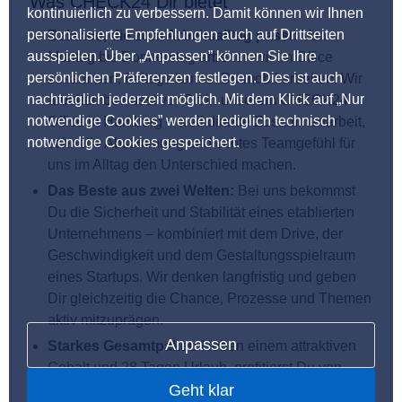
Was CHECK24 Dir bietet
kontinuierlich zu verbessern. Damit können wir Ihnen
personalisierte Empfehlungen auch auf Drittseiten
Balance, die zum Arbeitsalltag passt:
Von
ausspielen. Über „Anpassen” können Sie Ihre
Montag bis Donnerstag arbeiten wir im Office
persönlichen Präferenzen festlegen. Dies ist auch
zusammen, freitags kannst Du mobil arbeiten. Wir
nachträglich jederzeit möglich. Mit dem Klick auf „Nur
arbeiten bewusst vor Ort in unserem CHECK24
notwendige Cookies” werden lediglich technisch
Office in Hamburg – weil direkte Zusammenarbeit,
notwendige Cookies gespeichert.
schnelle Abstimmung und echtes Teamgefühl für
uns im Alltag den Unterschied machen.
Das Beste aus zwei Welten:
Bei uns bekommst
Du die Sicherheit und Stabilität eines etablierten
Unternehmens – kombiniert mit dem Drive, der
Geschwindigkeit und dem Gestaltungsspielraum
eines Startups. Wir denken langfristig und geben
Dir gleichzeitig die Chance, Prozesse und Themen
aktiv mitzuprägen.
Anpassen
Starkes Gesamtpaket:
Neben einem attraktiven
Gehalt und 28 Tagen Urlaub, profitierst Du von
Geht klar
Gutscheinen für viele CHECK24-Produkte, einer