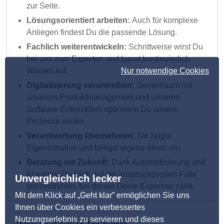
zur Seite.
Lösungsorientiert arbeiten:
Auch für komplexe
Anliegen findest Du die passende Lösung.
Fachlich weiterentwickeln:
Schrittweise wirst Du
bei uns zum Experten und baust kontinuierlich
Nur notwendige Cookies
Wissen auf.
Digitalisierung vorantreiben:
Gemeinsam mit
unserem Produktmanagement und unseren
Software-Entwicklern optimierst Du unsere
Prozesse weiter.
Verantwortung übernehmen:
Du zeigst
Eigeninitiative und bringst eigene Ideen ein.
Beratung mit Zukunft:
Dank Automatisierung und
KI kannst Du Dich auf die anspruchsvollen Fälle
Unvergleichlich lecker
konzentrieren, bei denen Deine Expertise zählt.
Mit dem Klick auf „Geht klar” ermöglichen Sie uns
Ihnen über Cookies ein verbessertes
Nutzungserlebnis zu servieren und dieses