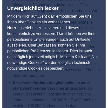
Montag bis Donnerstag arbeiten wir im Office
Unvergleichlich lecker
zusammen, freitags kannst Du mobil arbeiten. Wir
Mit dem Klick auf „Geht klar” ermöglichen Sie uns
arbeiten bewusst vor Ort in unserem CHECK24
Ihnen über Cookies ein verbessertes
Office – weil direkte Zusammenarbeit, schnelle
Nutzungserlebnis zu servieren und dieses
Abstimmung und echtes Teamgefühl für uns im
kontinuierlich zu verbessern. Damit können wir Ihnen
Alltag den Unterschied machen.
personalisierte Empfehlungen auch auf Drittseiten
Das Beste aus zwei Welten:
Bei uns bekommst
ausspielen. Über „Anpassen” können Sie Ihre
Du die Sicherheit und Stabilität eines etablierten
persönlichen Präferenzen festlegen. Dies ist auch
Unternehmens – kombiniert mit dem Drive, der
nachträglich jederzeit möglich. Mit dem Klick auf „Nur
Geschwindigkeit und dem Gestaltungsspielraum
notwendige Cookies” werden lediglich technisch
eines Startups. Wir denken langfristig und geben
notwendige Cookies gespeichert.
Dir gleichzeitig die Chance, Prozesse und Themen
aktiv mitzuprägen.
Exzellente Verdienstmöglichkeiten in einer
stark wachsenden Versicherungssparte:
Bei
sehr guter Leistung liegt das durchschnittliche
Jahreseinkommen bei 80.000 € – Top-Vertriebler
erzielen 100.000 € oder mehr, da das