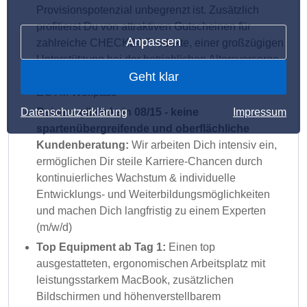
Provisionspotenzial unbegrenzt ist. Zusätzlich
profitierst Du von attraktiven Gutscheinen für
Anpassen
zahlreiche CHECK24-Produkte, einer großzügigen
Unterstützung bei der betrieblichen Altersvorsorge
Geht klar
sowie einer sehr guten Kostenbeteiligung am
EGYM Wellpass
Datenschutzerklärung
Impressum
Bei uns gibt’s kein 08/15 - keine
spartenübergreifende und oberflächliche
Kundenberatung:
Wir arbeiten Dich intensiv ein,
ermöglichen Dir steile Karriere-Chancen durch
kontinuierliches Wachstum & individuelle
Entwicklungs- und Weiterbildungsmöglichkeiten
und machen Dich langfristig zu einem Experten
(m/w/d)
Top Equipment ab Tag 1:
Einen top
ausgestatteten, ergonomischen Arbeitsplatz mit
leistungsstarkem MacBook, zusätzlichen
Bildschirmen und höhenverstellbarem