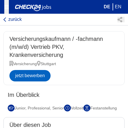
DE
EN
zurück
Versicherungskaufmann / -fachmann
(m/w/d) Vertrieb PKV,
Krankenversicherung
Versicherung
Stuttgart
jetzt bewerben
Im Überblick
Junior, Professional, Senior
Vollzeit
Festanstellung
Über diesen Job