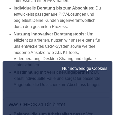
Interesse an einer PKV haben.
Individuelle Beratung bis zum Abschluss:
Du
entwickelst passgenaue PKV-Lösungen und
begleitest Deine Kunden eigenverantwortlich
durch den gesamten Prozess.
Nutzung innovativer Beratungstools:
Um
effizient zu arbeiten, nutzen wir unser eigens für
uns entwickeltes CRM-System sowie weitere
moderne Ansätze, wie z.B. KI-Tools,
Videoberatung, Desktop-Sharing und digitale
Unterschriften.
Nur notwendige Cookies
Abstimmung mit Versicherungspartnern:
Du
klärst individuelle Fälle und sorgst für passende
Angebote, die Du sicher zum Abschluss bringst.
Was CHECK24 Dir bietet
Balance, die zum Arbeitsalltag passt:
Von