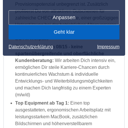
Provisionspotenzial unbegrenzt ist. Zusätzlich
profitierst Du von attraktiven Gutscheinen für
Anpassen
zahlreiche CHECK24-Produkte, einer großzügigen
Unterstützung bei der betrieblichen Altersvorsorge
Geht klar
sowie einer sehr guten Kostenbeteiligung am
EGYM Wellpass
Datenschutzerklärung
Impressum
Bei uns gibt’s kein 08/15 - keine
spartenübergreifende und oberflächliche
Kundenberatung:
Wir arbeiten Dich intensiv ein,
ermöglichen Dir steile Karriere-Chancen durch
kontinuierliches Wachstum & individuelle
Entwicklungs- und Weiterbildungsmöglichkeiten
und machen Dich langfristig zu einem Experten
(m/w/d)
Top Equipment ab Tag 1:
Einen top
ausgestatteten, ergonomischen Arbeitsplatz mit
leistungsstarkem MacBook, zusätzlichen
Bildschirmen und höhenverstellbarem