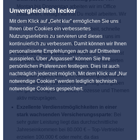
Montag bis Donnerstag arbeiten wir im Office
Unvergleichlich lecker
zusammen, freitags kannst Du mobil arbeiten. Wir
Mit dem Klick auf „Geht klar” ermöglichen Sie uns
arbeiten bewusst vor Ort in unserem CHECK24
Ihnen über Cookies ein verbessertes
Office – weil direkte Zusammenarbeit, schnelle
Nutzungserlebnis zu servieren und dieses
Abstimmung und echtes Teamgefühl für uns im
kontinuierlich zu verbessern. Damit können wir Ihnen
Alltag den Unterschied machen.
personalisierte Empfehlungen auch auf Drittseiten
Das Beste aus zwei Welten:
Bei uns bekommst
ausspielen. Über „Anpassen” können Sie Ihre
Du die Sicherheit und Stabilität eines etablierten
persönlichen Präferenzen festlegen. Dies ist auch
Unternehmens – kombiniert mit dem Drive, der
nachträglich jederzeit möglich. Mit dem Klick auf „Nur
Geschwindigkeit und dem Gestaltungsspielraum
notwendige Cookies” werden lediglich technisch
eines Startups. Wir denken langfristig und geben
notwendige Cookies gespeichert.
Dir gleichzeitig die Chance, Prozesse und Themen
aktiv mitzuprägen.
Exzellente Verdienstmöglichkeiten in einer
stark wachsenden Versicherungssparte:
Bei
sehr guter Leistung liegt das durchschnittliche
Jahreseinkommen bei 80.000 € – Top-Vertriebler
erzielen 100.000 € oder mehr, da das