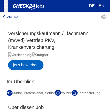
DE
EN
zurück
Versicherungskaufmann / -fachmann
(m/w/d) Vertrieb PKV,
Krankenversicherung
Versicherung
Stuttgart
jetzt bewerben
Im Überblick
Junior, Professional, Senior
Vollzeit
Festanstellung
Über diesen Job