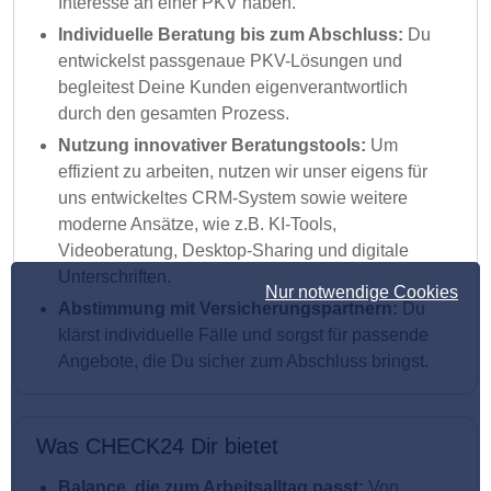
Interesse an einer PKV haben.
Individuelle Beratung bis zum Abschluss:
Du
entwickelst passgenaue PKV-Lösungen und
begleitest Deine Kunden eigenverantwortlich
durch den gesamten Prozess.
Nutzung innovativer Beratungstools:
Um
effizient zu arbeiten, nutzen wir unser eigens für
uns entwickeltes CRM-System sowie weitere
moderne Ansätze, wie z.B. KI-Tools,
Videoberatung, Desktop-Sharing und digitale
Unterschriften.
Nur notwendige Cookies
Abstimmung mit Versicherungspartnern:
Du
klärst individuelle Fälle und sorgst für passende
Angebote, die Du sicher zum Abschluss bringst.
Was CHECK24 Dir bietet
Balance, die zum Arbeitsalltag passt:
Von