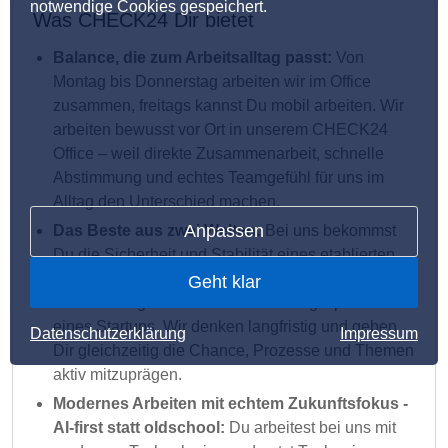
notwendige Cookies gespeichert.
Was CHECK24 Dir bietet
Balance, die zum Arbeitsalltag passt:
Von
Montag bis Donnerstag arbeiten wir im Office
zusammen, freitags kannst Du mobil arbeiten. Wir
arbeiten bewusst vor Ort in unserem CHECK24
Office – weil direkte Zusammenarbeit, schnelle
Abstimmung und echtes Teamgefühl für uns im
Alltag den Unterschied machen.
Anpassen
Das Beste aus zwei Welten:
Bei uns bekommst
Du die Sicherheit und Stabilität eines etablierten
Unternehmens – kombiniert mit dem Drive, der
Geht klar
Geschwindigkeit und dem Gestaltungsspielraum
eines Startups. Wir denken langfristig und geben
Datenschutzerklärung
Impressum
Dir gleichzeitig die Chance, Prozesse und Themen
aktiv mitzuprägen.
Modernes Arbeiten mit echtem Zukunftsfokus -
AI-first statt oldschool:
Du arbeitest bei uns mit