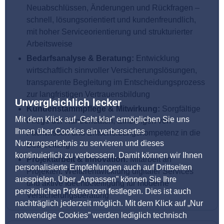
Neuabschlüssen, Änderungen und Rückfragen –
schnell, lösungsorientiert und kundenfreundlich,
mit hoher Serviceorientierung und strukturierter
Arbeitsweise
Bedarfsanalyse & Beratung:
Entwicklung
wirtschaftlich sinnvoller Versicherungslösungen,
transparente Begleitung im Entscheidungsprozess
zur langfristigen Vertrauensbildung
Unvergleichlich lecker
Kundenstammpflege & Mitwirkung:
Sorgfältige
Mit dem Klick auf „Geht klar” ermöglichen Sie uns
Pflege der Kundendaten, Einbringen von
Ihnen über Cookies ein verbessertes
Fachwissen und Entscheidungskompetenz in die
Nutzungserlebnis zu servieren und dieses
Bearbeitung
kontinuierlich zu verbessern. Damit können wir Ihnen
Projektarbeit & Innovation:
Mitarbeit an
personalisierte Empfehlungen auch auf Drittseiten
Projekten, Weiterentwicklung digitaler Services
ausspielen. Über „Anpassen” können Sie Ihre
und aktive Ideenbeteiligung für moderne
persönlichen Präferenzen festlegen. Dies ist auch
Versicherungsberatung
nachträglich jederzeit möglich. Mit dem Klick auf „Nur
notwendige Cookies” werden lediglich technisch