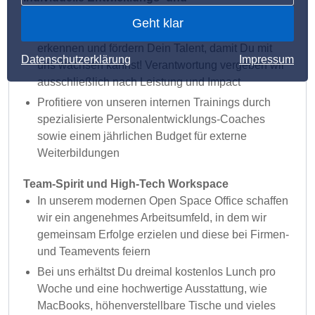
Weiterbildungsmöglichkeiten
Geht klar
Dein Einsatz zahlt sich bei uns schnell aus – wir
erkennen und fördern Dein Talent, damit Du mit
Datenschutzerklärung
Impressum
uns wachsen kannst! Verantwortung vergeben wir
ausschließlich nach Leistung und Impact
Profitiere von unseren internen Trainings durch
spezialisierte Personalentwicklungs-Coaches
sowie einem jährlichen Budget für externe
Weiterbildungen
Team-Spirit und High-Tech Workspace
In unserem modernen Open Space Office schaffen
wir ein angenehmes Arbeitsumfeld, in dem wir
gemeinsam Erfolge erzielen und diese bei Firmen-
und Teamevents feiern
Bei uns erhältst Du dreimal kostenlos Lunch pro
Woche und eine hochwertige Ausstattung, wie
MacBooks, höhenverstellbare Tische und vieles