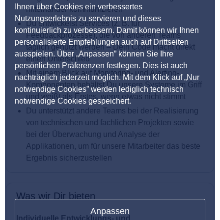
Ihnen über Cookies ein verbessertes
miteinander kommunizieren
Nutzungserlebnis zu servieren und dieses
Du entwickelst Services (z. B. für
kontinuierlich zu verbessern. Damit können wir Ihnen
Feedbackprozesse), die von anderen Teams
personalisierte Empfehlungen auch auf Drittseiten
täglich genutzt werden – Dein Code macht direkt
ausspielen. Über „Anpassen” können Sie Ihre
einen Unterschied
persönlichen Präferenzen festlegen. Dies ist auch
Mit einem Blick auf Monitoring- und Alerting-
nachträglich jederzeit möglich. Mit dem Klick auf „Nur
Komponenten behältst Du unsere Systeme im Griff
notwendige Cookies” werden lediglich technisch
und weißt als Erstes, wenn etwas nicht stimmt
notwendige Cookies gespeichert.
Du unterstützt andere Teams bei der Realisierung
von technischen und fachlichen Projekten sowie
bei der Überwachung und Analyse der
Applikationen, um für unsere Mitarbeiter das beste
Ergebnis sicherzustellen
Was wir Dir bieten
Anpassen
Individuelle Entwicklungs- und