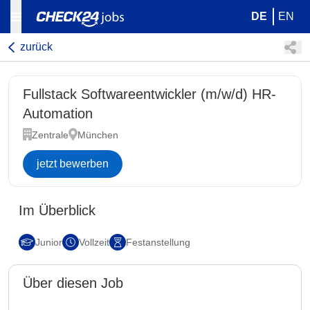
DE
EN
zurück
Fullstack Softwareentwickler (m/w/d) HR-
Automation
Zentrale
München
jetzt bewerben
Im Überblick
Junior
Vollzeit
Festanstellung
Über diesen Job