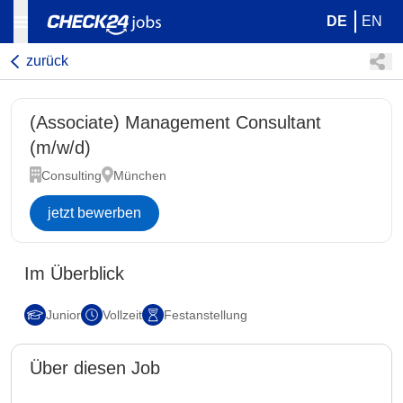
DE
EN
zurück
(Associate) Management Consultant
(m/w/d)
Consulting
München
jetzt bewerben
Im Überblick
Junior
Vollzeit
Festanstellung
Über diesen Job