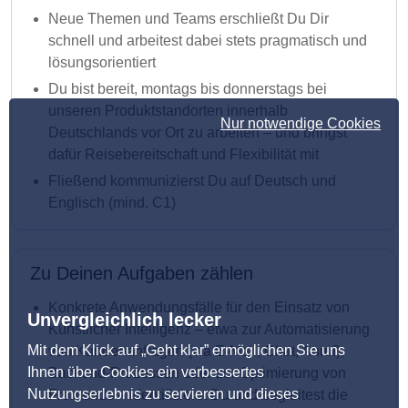
Neue Themen und Teams erschließt Du Dir
schnell und arbeitest dabei stets pragmatisch und
lösungsorientiert
Du bist bereit, montags bis donnerstags bei
unseren Produktstandorten innerhalb
Nur notwendige Cookies
Deutschlands vor Ort zu arbeiten – und bringst
dafür Reisebereitschaft und Flexibilität mit
Fließend kommunizierst Du auf Deutsch und
Englisch (mind. C1)
Zu Deinen Aufgaben zählen
Konkrete Anwendungsfälle für den Einsatz von
Unvergleichlich lecker
Künstlicher Intelligenz – etwa zur Automatisierung
Mit dem Klick auf „Geht klar” ermöglichen Sie uns
von Kundenanfragen (via E-Mail, Chat, Anruf),
Ihnen über Cookies ein verbessertes
Backend-Prozessen oder zur Optimierung von
Nutzungserlebnis zu servieren und dieses
Frontends – identifizierst Du und begleitest die