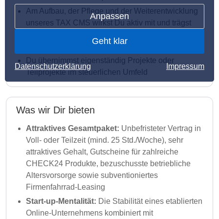
Am Aufbau, der Pflege und der Weiterentwicklung
Anpassen
unseres TAX CMS wirkst Du aktiv mit und trägst
damit zur nachhaltigen Qualitätssicherung im
Geht klar
Steuerbereich bei
Du übernimmst eigenständig Projekte oder
Datenschutzerklärung
Impressum
Teilprojekte im steuerlichen Umfeld
Was wir Dir bieten
Attraktives Gesamtpaket:
Unbefristeter Vertrag in
Voll- oder Teilzeit (mind. 25 Std./Woche), sehr
attraktives Gehalt, Gutscheine für zahlreiche
CHECK24 Produkte, bezuschusste betriebliche
Altersvorsorge sowie subventioniertes
Firmenfahrrad-Leasing
Start-up-Mentalität:
Die Stabilität eines etablierten
Online-Unternehmens kombiniert mit