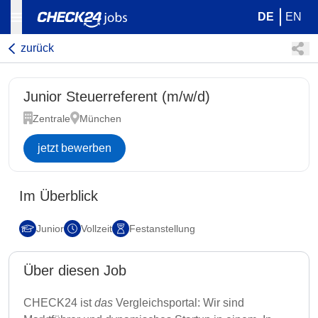
DE
EN
zurück
Junior Steuerreferent (m/w/d)
Zentrale
München
jetzt bewerben
Im Überblick
Junior
Vollzeit
Festanstellung
Über diesen Job
CHECK24 ist
das
Vergleichsportal: Wir sind