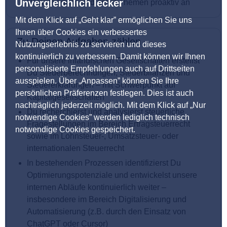
Unvergleichlich lecker
Verantwortung und gehst Themen proaktiv an
Mit dem Klick auf „Geht klar” ermöglichen Sie uns
Ihnen über Cookies ein verbessertes
Zu Deinen Aufgaben zählen
Nutzungserlebnis zu servieren und dieses
kontinuierlich zu verbessern. Damit können wir Ihnen
Für unsere inländischen Gesellschaften erstellst
personalisierte Empfehlungen auch auf Drittseiten
Du Steuerberechnungen, Steuerbilanzen und
ausspielen. Über „Anpassen” können Sie Ihre
Steuererklärungen – mit Schwerpunkt auf
persönlichen Präferenzen festlegen. Dies ist auch
Kapitalgesellschaften
nachträglich jederzeit möglich. Mit dem Klick auf „Nur
Du recherchierst und analysierst steuerliche
notwendige Cookies” werden lediglich technisch
Fragestellungen im Bereich Ertragsteuerrecht
notwendige Cookies gespeichert.
sowie im Lohnsteuer-, Umsatzsteuer- oder
internationalen Steuerrecht
In bestehenden Prozessen identifizierst Du
Optimierungspotenziale und entwickelst unsere
internen Abläufe kontinuierlich weiter –
insbesondere im Bereich Digitalisierung und
Automatisierung (z.B. durch den Einsatz von
ChatGPT oder Cursor)