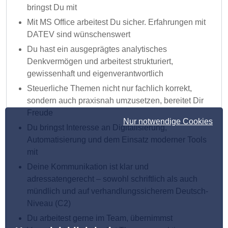
bringst Du mit
Mit MS Office arbeitest Du sicher. Erfahrungen mit
DATEV sind wünschenswert
Du hast ein ausgeprägtes analytisches
Denkvermögen und arbeitest strukturiert,
gewissenhaft und eigenverantwortlich
Steuerliche Themen nicht nur fachlich korrekt,
sondern auch praxisnah umzusetzen, bereitet Dir
Freude
Nur notwendige Cookies
Du bringst Interesse an Digitalisierung,
Automatisierung und dem Einsatz moderner Tools
mit
Deine Kommunikation ist klar und
adressatengerecht – sowohl schriftlich als auch
mündlich und auf verhandlungssicherem Deutsch-
Niveau (C2)
Du arbeitest gerne im Team, übernimmst