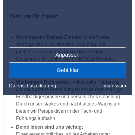
Was wir Dir bieten
Wir schätzen Deinen Einsatz:
Unbefristete
Verträge und eine attraktive Vergütung mit
jährlichen Prämien für besondere Erfolge.
Anpassen
Gutscheine für zahlreiche CHECK24 Produkte,
eine bezuschusste betriebliche Altersvorsorge und
Geht klar
viele weitere Vergünstigungen gibt es oben drauf
Wir bringen Dich voran:
Individuelle Förderung
Datenschutzerklärung
Impressum
Deiner Karriere Fortbildungen sowie regelmäßige
Feedbackgespräche und persönliches Coaching.
Durch unser starkes und nachhaltiges Wachstum
bieten wir Perspektiven in der Fach- und
Führungslaufbahn
Deine Ideen sind uns wichtig:
Eigenverantwortliches, agiles Arbeiten unter