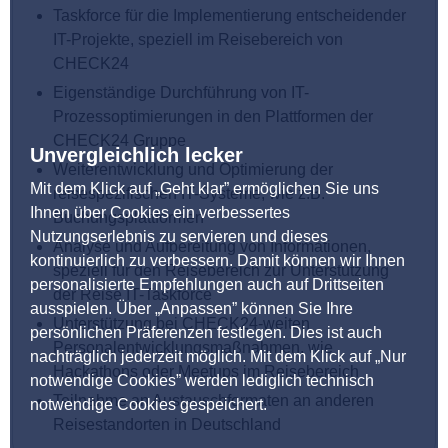
Taskforce für die Implementierung entscheidender
IT-Projekte, speziell im Reisebereich von
CHECK24
Eigenständige Durchführung von IT-
Prozessoptimierungen in den Plattformen der
CHECK24 Gruppe
Unvergleichlich lecker
Weiterentwicklung und Optimierung der
Mit dem Klick auf „Geht klar” ermöglichen Sie uns
reisespezifischen IT-Systeme, wie z.B.
Ihnen über Cookies ein verbessertes
Buchungsplattformen
Nutzungserlebnis zu servieren und dieses
Analyse und Aufbereitung von Informationen,
kontinuierlich zu verbessern. Damit können wir Ihnen
speziell für den Reisebereich zur Unterstützung
personalisierte Empfehlungen auch auf Drittseiten
der Reise IT-Taskforce
ausspielen. Über „Anpassen” können Sie Ihre
Unterstützung bei CHECK24-weiten
persönlichen Präferenzen festlegen. Dies ist auch
Personalentwicklungsmaßnahmen, wie
nachträglich jederzeit möglich. Mit dem Klick auf „Nur
Hackathons oder Meetups im Reisebereich
notwendige Cookies” werden lediglich technisch
Teilnahme an Austauschformaten an anderen
notwendige Cookies gespeichert.
Reisestandorten in Deutschland