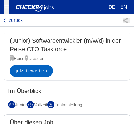
DE
EN
zurück
(Junior) Softwareentwickler (m/w/d) in der
Reise CTO Taskforce
Reise
Dresden
jetzt bewerben
Im Überblick
Junior
Vollzeit
Festanstellung
Über diesen Job