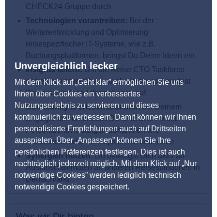
CHECK24 Gruppe durch
Technologien vorantreiben:
Bei der
Weiterentwicklung und Optimierung
reisespezifischer IT-Systeme, wie z.B.
Buchungsplattformen, bringst Du Deine Ideen ein
Unvergleichlich lecker
Insights liefern:
Um die Reise CTO Taskforce
gezielt zu unterstützen, analysierst und bereitest
Mit dem Klick auf „Geht klar” ermöglichen Sie uns
Du verschiedene Informationen auf
Ihnen über Cookies ein verbessertes
Nutzungserlebnis zu servieren und dieses
Community & Wissenstransfer:
Mit Deinem
kontinuierlich zu verbessern. Damit können wir Ihnen
Engagement unterstützt Du CHECK24-weite
personalisierte Empfehlungen auch auf Drittseiten
Personalentwicklungsmaßnahmen wie
ausspielen. Über „Anpassen” können Sie Ihre
Hackathons oder Meetups im Reisebereich
persönlichen Präferenzen festlegen. Dies ist auch
Synergien nutzen:
Du beteiligst Dich aktiv an
nachträglich jederzeit möglich. Mit dem Klick auf „Nur
Austauschformaten an anderen Reisestandorten in
notwendige Cookies” werden lediglich technisch
Deutschland
notwendige Cookies gespeichert.
Was wir Dir bieten