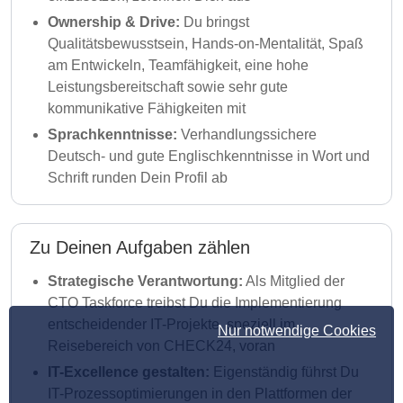
Ownership & Drive:
Du bringst
Qualitätsbewusstsein, Hands-on-Mentalität, Spaß
am Entwickeln, Teamfähigkeit, eine hohe
Leistungsbereitschaft sowie sehr gute
kommunikative Fähigkeiten mit
Sprachkenntnisse:
Verhandlungssichere
Deutsch- und gute Englischkenntnisse in Wort und
Schrift runden Dein Profil ab
Zu Deinen Aufgaben zählen
Strategische Verantwortung:
Als Mitglied der
CTO Taskforce treibst Du die Implementierung
entscheidender IT-Projekte, speziell im
Nur notwendige Cookies
Reisebereich von CHECK24, voran
IT-Excellence gestalten:
Eigenständig führst Du
IT-Prozessoptimierungen in den Plattformen der