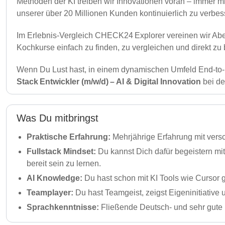
Methoden der KI treiben wir Innovationen voran – immer mi
unserer über 20 Millionen Kunden kontinuierlich zu verbes
Im Erlebnis-Vergleich CHECK24 Explorer vereinen wir Aben
Kochkurse einfach zu finden, zu vergleichen und direkt z
Wenn Du Lust hast, in einem dynamischen Umfeld End‑to‑E
Stack Entwickler (m/w/d) – AI & Digital Innovation
bei de
Was Du mitbringst
Praktische Erfahrung:
Mehrjährige Erfahrung mit ver
Fullstack Mindset:
Du kannst Dich dafür begeistern m
bereit sein zu lernen.
AI Knowledge:
Du hast schon mit KI Tools wie Cursor
Teamplayer:
Du hast Teamgeist, zeigst Eigeninitiati
Sprachkenntnisse:
Fließende Deutsch‑ und sehr gute