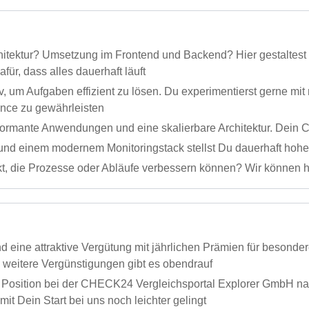
hitektur? Umsetzung im Frontend und Backend? Hier gestaltest 
ür, dass alles dauerhaft läuft
v, um Aufgaben effizient zu lösen. Du experimentierst gerne mit
ence zu gewährleisten
ormante Anwendungen und eine skalierbare Architektur. Dein C
 und einem modernem Monitoringstack stellst Du dauerhaft hohe 
t, die Prozesse oder Abläufe verbessern können? Wir können hi
nd eine attraktive Vergütung mit jährlichen Prämien für besond
e weitere Vergünstigungen gibt es obendrauf
Position bei der CHECK24 Vergleichsportal Explorer GmbH nach 
amit Dein Start bei uns noch leichter gelingt