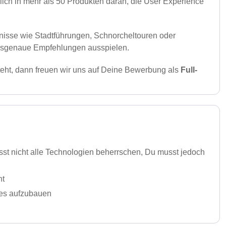
glich in mehr als 50 Produkten daran, die User Experience
nisse wie Stadtführungen, Schnorchel­touren oder
passgenaue Empfehlungen ausspielen.
teht, dann freuen wir uns auf Deine Bewerbung als
Full-
st nicht alle Technologien beherrschen, Du musst jedoch
nt
ues aufzubauen