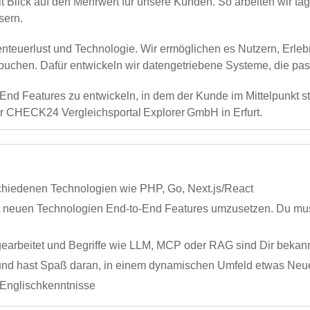
t Blick auf den Mehrwert für unsere Kunden. So arbeiten wir tä
sern.
teuerlust und Technologie. Wir ermöglichen es Nutzern, Erleb
u buchen. Dafür entwickeln wir datengetriebene Systeme, die 
nd Features zu entwickeln, in dem der Kunde im Mittelpunkt s
r CHECK24 Vergleichsportal Explorer GmbH in Erfurt.
schiedenen Technologien wie PHP, Go, Next.js/React
it neuen Technologien End-to-End Features umzusetzen. Du mus
 gearbeitet und Begriffe wie LLM, MCP oder RAG sind Dir bekan
ve und hast Spaß daran, in einem dynamischen Umfeld etwas Ne
 Englischkenntnisse