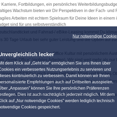
r Karriere, Fortbildungen, ein persönliches Weiterbildungsbu
ltiges Wachstum bieten wir Dir Perspektiven in der Fach- und
agiles Arbeiten mit echtem Spielraum für Deine Ideen in eine
dget sind für uns selbstverständlich
tschlandticket und Fahrrad-/ eBike-Leasing kommst Du klimane
Nur notwendige Cookie
als 30 Tage Urlaub bei sehr guter Leistung und die Option auf z
h voran:
Wir pflegen unsere Office Kultur mit persönlichem A
Unvergleichlich lecker
m „Home Office“ (mobiles Arbeiten). Wir sind weit mehr als n
Mit dem Klick auf „Geht klar” ermöglichen Sie uns Ihnen über
Cookies ein verbessertes Nutzungserlebnis zu servieren und
enloser CHECKito-Lunch sowie Getränke, Müsli und frisches Ob
dieses kontinuierlich zu verbessern. Damit können wir Ihnen
iner:
Halte Dich fit durch Yoga oder Bootcamp-Training mit Pe
personalisierte Empfehlungen auch auf Drittseiten ausspielen.
Über „Anpassen” können Sie Ihre persönlichen Präferenzen
festlegen. Dies ist auch nachträglich jederzeit möglich. Mit dem
iales und freundschaftliches Umfeld. Erlebe den CHECKito-Spiri
Klick auf „Nur notwendige Cookies” werden lediglich technisch
notwendige Cookies gespeichert.