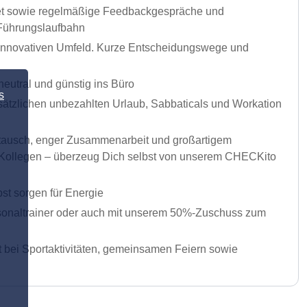
dget sowie regelmäßige Feedbackgespräche und
 Führungslaufbahn
m innovativen Umfeld. Kurze Entscheidungswege und
utral und günstig ins Büro
s
usätzlichen unbezahlten Urlaub, Sabbaticals und Workation
ustausch, enger Zusammenarbeit und großartigem
ur Kollegen – überzeug Dich selbst von unserem CHECKito
st sorgen für Energie
rsonaltrainer oder auch mit unserem 50%-Zuschuss zum
t bei Sportaktivitäten, gemeinsamen Feiern sowie