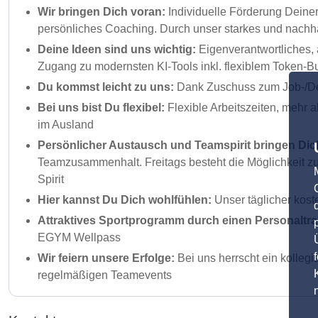
Wir bringen Dich voran:
Individuelle Förderung Deine
persönliches Coaching. Durch unser starkes und nachha
Deine Ideen sind uns wichtig:
Eigenverantwortliches, 
Zugang zu modernsten KI-Tools inkl. flexiblem Token-Bu
Du kommst leicht zu uns:
Dank Zuschuss zum Job-/Deu
Bei uns bist Du flexibel:
Flexible Arbeitszeiten, mehr 
im Ausland
Persönlicher Austausch und Teamspirit bringen Dic
Teamzusammenhalt. Freitags besteht die Möglichkeit zu
Spirit
Hier kannst Du Dich wohlfühlen:
Unser täglicher kost
Attraktives Sportprogramm durch einen Personaltra
EGYM Wellpass
Wir feiern unsere Erfolge:
Bei uns herrscht ein kolleg
regelmäßigen Teamevents