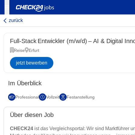
zurück
Full-Stack Entwickler (m/w/d) – AI & Digital Inn
Reise
Erfurt
jetzt bewerben
Im Überblick
Professional
Vollzeit
Festanstellung
Über diesen Job
CHECK24
ist
das
Vergleichsportal: Wir sind Marktführer 