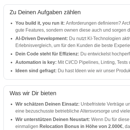
Zu Deinen Aufgaben zählen
You build it, you run it:
Anforderungen definieren? Arc
gute Features, sondern ownen diese auch und sorgen daf
AI-Driven Development:
Du nutzt KI-Technologien akti
Erlebnisvergleich, um für den Kunden die beste Experi
Dein Code steht für Effizienz:
Du entwickelst hochperf
Automation is key:
Mit CI/CD Pipelines, Linting, Tests
Ideen sind gefragt:
Du hast Ideen wie wir unser Produk
Was wir Dir bieten
Wir schätzen Deinen Einsatz:
Unbefristete Verträge u
eine bezuschusste betriebliche Altersvorsorge und viel
Wir unterstützen Deinen Neustart:
Wenn Du für diese 
einmaligen
Relocation Bonus in Höhe von 2.000€
, d